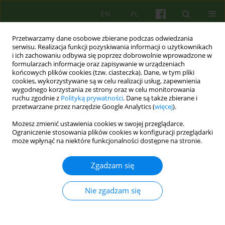
EN
PL
Przetwarzamy dane osobowe zbierane podczas odwiedzania
serwisu. Realizacja funkcji pozyskiwania informacji o użytkownikach
i ich zachowaniu odbywa się poprzez dobrowolnie wprowadzone w
formularzach informacje oraz zapisywanie w urządzeniach
końcowych plików cookies (tzw. ciasteczka). Dane, w tym pliki
cookies, wykorzystywane są w celu realizacji usług, zapewnienia
wygodnego korzystania ze strony oraz w celu monitorowania
ruchu zgodnie z
Polityką prywatności
. Dane są także zbierane i
przetwarzane przez narzędzie Google Analytics (
więcej
).
Autor
Anna Pohorecka
Możesz zmienić ustawienia cookies w swojej przeglądarce.
Ograniczenie stosowania plików cookies w konfiguracji przeglądarki
może wpłynąć na niektóre funkcjonalności dostępne na stronie.
EDITORIAL MATERIAL
„Ciekawość to pierwszy stopień do zrozumienia
Zgadzam się
człowieka”. Rozmowa z dr Anną Pohorecką
Anna Pohorecka
Nie zgadzam się
Psychoter 2015;175(4):5-20
Statystyki