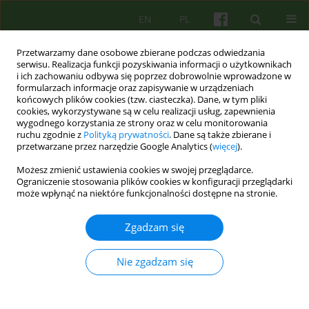
EN
PL
Przetwarzamy dane osobowe zbierane podczas odwiedzania
serwisu. Realizacja funkcji pozyskiwania informacji o użytkownikach
i ich zachowaniu odbywa się poprzez dobrowolnie wprowadzone w
formularzach informacje oraz zapisywanie w urządzeniach
końcowych plików cookies (tzw. ciasteczka). Dane, w tym pliki
cookies, wykorzystywane są w celu realizacji usług, zapewnienia
wygodnego korzystania ze strony oraz w celu monitorowania
ruchu zgodnie z
Polityką prywatności
. Dane są także zbierane i
przetwarzane przez narzędzie Google Analytics (
więcej
).
Autor
Bogusława Piasecka
Możesz zmienić ustawienia cookies w swojej przeglądarce.
Ograniczenie stosowania plików cookies w konfiguracji przeglądarki
może wpłynąć na niektóre funkcjonalności dostępne na stronie.
Wariacje na temat zespołu reflektującego
Bogusława Piasecka
,
Agata Siwiec-Bek
,
Barbara Józefik
Zgadzam się
Psychoter 2025;212(1):61-71
DOI
:
https://doi.org/10.12740/PT/201344
Nie zgadzam się
Statystyki
Streszczenie
Polski
(PDF)