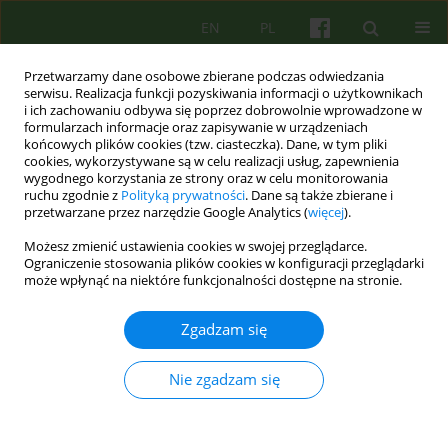
EN
PL
Przetwarzamy dane osobowe zbierane podczas odwiedzania
serwisu. Realizacja funkcji pozyskiwania informacji o użytkownikach
i ich zachowaniu odbywa się poprzez dobrowolnie wprowadzone w
formularzach informacje oraz zapisywanie w urządzeniach
końcowych plików cookies (tzw. ciasteczka). Dane, w tym pliki
cookies, wykorzystywane są w celu realizacji usług, zapewnienia
wygodnego korzystania ze strony oraz w celu monitorowania
ruchu zgodnie z
Polityką prywatności
. Dane są także zbierane i
przetwarzane przez narzędzie Google Analytics (
więcej
).
Autor
Andrzej Peda
Możesz zmienić ustawienia cookies w swojej przeglądarce.
Ograniczenie stosowania plików cookies w konfiguracji przeglądarki
może wpłynąć na niektóre funkcjonalności dostępne na stronie.
ARTICLE
Leczenie sprawców przestępstw seksualnych —
Zgadzam się
kompleksowy program terapii 49
Przemyslaw Marcinek
,
Andrzej Peda
Nie zgadzam się
Psychoter 2010;154(3):49-57
Statystyki