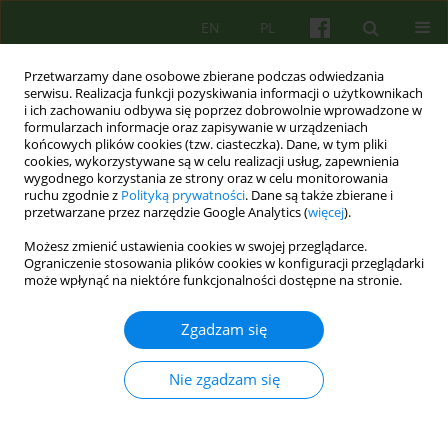
EN
PL
Przetwarzamy dane osobowe zbierane podczas odwiedzania
serwisu. Realizacja funkcji pozyskiwania informacji o użytkownikach
i ich zachowaniu odbywa się poprzez dobrowolnie wprowadzone w
formularzach informacje oraz zapisywanie w urządzeniach
końcowych plików cookies (tzw. ciasteczka). Dane, w tym pliki
cookies, wykorzystywane są w celu realizacji usług, zapewnienia
wygodnego korzystania ze strony oraz w celu monitorowania
ruchu zgodnie z
Polityką prywatności
. Dane są także zbierane i
przetwarzane przez narzędzie Google Analytics (
więcej
).
Autor
Anna Pastuszak-Draxler
Możesz zmienić ustawienia cookies w swojej przeglądarce.
Ograniczenie stosowania plików cookies w konfiguracji przeglądarki
może wpłynąć na niektóre funkcjonalności dostępne na stronie.
ARTICLE
Analiza doświadczeń pacjentów z
Zgadzam się
kardiowerterem-defibrylatorem po epizodzie
burzy elektrycznej
Nie zgadzam się
Katarzyna Olszewska
,
Barbara Bętkowska-Korpała
,
Katarzyna Dembe
,
Anna Pastuszak-Draxler
,
Danuta Maria Czarnecka
Psychoter 2017;182(3):101-108