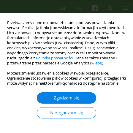
EN
PL
Przetwarzamy dane osobowe zbierane podczas odwiedzania
serwisu. Realizacja funkcji pozyskiwania informacji o użytkownikach
i ich zachowaniu odbywa się poprzez dobrowolnie wprowadzone w
formularzach informacje oraz zapisywanie w urządzeniach
końcowych plików cookies (tzw. ciasteczka). Dane, w tym pliki
cookies, wykorzystywane są w celu realizacji usług, zapewnienia
wygodnego korzystania ze strony oraz w celu monitorowania
ruchu zgodnie z
Polityką prywatności
. Dane są także zbierane i
przetwarzane przez narzędzie Google Analytics (
więcej
).
Autor
Agnieszka Ogonowska
Możesz zmienić ustawienia cookies w swojej przeglądarce.
Ograniczenie stosowania plików cookies w konfiguracji przeglądarki
EDITORIAL MATERIAL
może wpłynąć na niektóre funkcjonalności dostępne na stronie.
LECZENIE FILMEM? ROZWAŻANIA NA MARGINESIE
KSIĄŻKI MAŁGORZATY KOZUBEK „FILMOTERAPIA”
Zgadzam się
Agnieszka Ogonowska
Nie zgadzam się
Psychoter 2017;181(2):103-105
Statystyki
Artykuł
(PDF)