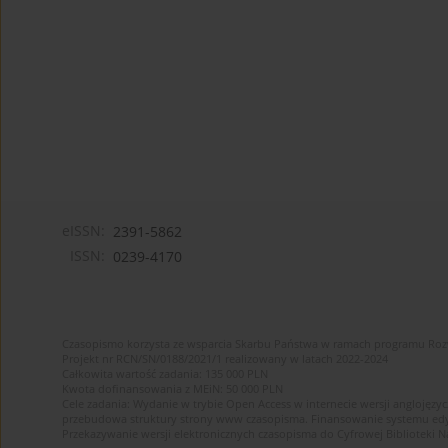
eISSN:
2391-5862
ISSN:
0239-4170
Czasopismo korzysta ze wsparcia Skarbu Państwa w ramach programu Ro
Projekt nr RCN/SN/0188/2021/1 realizowany w latach 2022-2024
Całkowita wartość zadania: 135 000 PLN
Kwota dofinansowania z MEiN: 50 000 PLN
Cele zadania: Wydanie w trybie Open Access w internecie wersji anglojęzyc
przebudowa struktury strony www czasopisma. Finansowanie systemu edytor
Przekazywanie wersji elektronicznych czasopisma do Cyfrowej Bibliotek