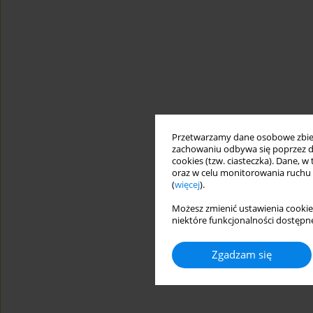
Przetwarzamy dane osobowe zbiera
zachowaniu odbywa się poprzez d
cookies (tzw. ciasteczka). Dane, w
oraz w celu monitorowania ruchu
(
więcej
).
Możesz zmienić ustawienia cookie
niektóre funkcjonalności dostępne
Zgadzam się