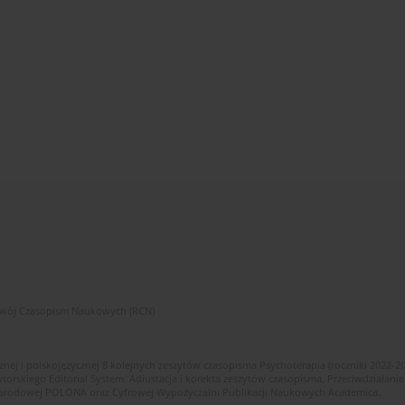
zwój Czasopism Naukowych (RCN)
znej i polskojęzycznej 8 kolejnych zeszytów czasopisma Psychoterapia (roczniki 2022-2
skiego Editorial System. Adiustacja i korekta zeszytów czasopisma. Przeciwdziałanie
i Narodowej POLONA oraz Cyfrowej Wypożyczalni Publikacji Naukowych Academica.