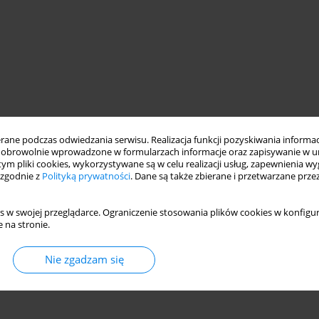
ne podczas odwiedzania serwisu. Realizacja funkcji pozyskiwania informacj
obrowolnie wprowadzone w formularzach informacje oraz zapisywanie w u
 tym pliki cookies, wykorzystywane są w celu realizacji usług, zapewnienia 
 zgodnie z
Polityką prywatności
. Dane są także zbierane i przetwarzane prze
s w swojej przeglądarce. Ograniczenie stosowania plików cookies w konfigur
 na stronie.
Nie zgadzam się