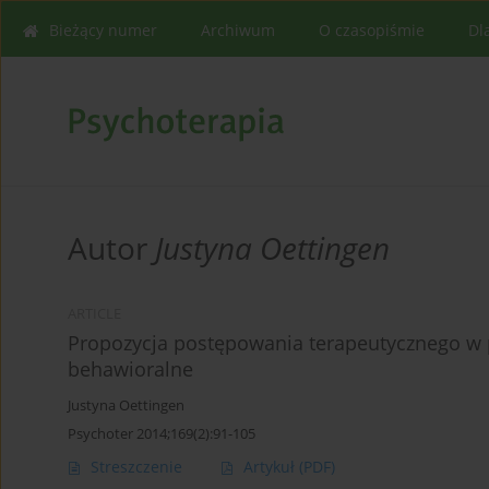
Bieżący numer
Archiwum
O czasopiśmie
Dl
Autor
Justyna Oettingen
ARTICLE
Propozycja postępowania terapeutycznego w p
behawioralne
Justyna Oettingen
Psychoter 2014;169(2):91-105
Streszczenie
Artykuł
(PDF)