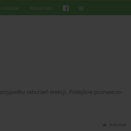
a Autorów
Aktualności
rzypadku zaburzeń erekcji. Podejście poznawczo-
Statystyki