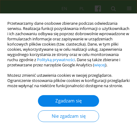
EN
PL
Przetwarzamy dane osobowe zbierane podczas odwiedzania
serwisu. Realizacja funkcji pozyskiwania informacji o użytkownikach
i ich zachowaniu odbywa się poprzez dobrowolnie wprowadzone w
formularzach informacje oraz zapisywanie w urządzeniach
końcowych plików cookies (tzw. ciasteczka). Dane, w tym pliki
cookies, wykorzystywane są w celu realizacji usług, zapewnienia
wygodnego korzystania ze strony oraz w celu monitorowania
ruchu zgodnie z
Polityką prywatności
. Dane są także zbierane i
przetwarzane przez narzędzie Google Analytics (
więcej
).
Autor
Katarzyna Nitsch
Możesz zmienić ustawienia cookies w swojej przeglądarce.
Ograniczenie stosowania plików cookies w konfiguracji przeglądarki
może wpłynąć na niektóre funkcjonalności dostępne na stronie.
ARTICLE
Zaburzenia odżywiania się w portalach
Zgadzam się
internetowych — opis i analiza zjawiska 67-80
Malgorzata Talarczyk
,
Katarzyna Nitsch
Nie zgadzam się
Psychoter 2010;152(1):67-80
Statystyki