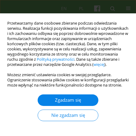
EN
PL
Przetwarzamy dane osobowe zbierane podczas odwiedzania
serwisu. Realizacja funkcji pozyskiwania informacji o użytkownikach
i ich zachowaniu odbywa się poprzez dobrowolnie wprowadzone w
formularzach informacje oraz zapisywanie w urządzeniach
końcowych plików cookies (tzw. ciasteczka). Dane, w tym pliki
cookies, wykorzystywane są w celu realizacji usług, zapewnienia
wygodnego korzystania ze strony oraz w celu monitorowania
ruchu zgodnie z
Polityką prywatności
. Dane są także zbierane i
przetwarzane przez narzędzie Google Analytics (
więcej
).
Autor
Przezwyciezajac
Możesz zmienić ustawienia cookies w swojej przeglądarce.
Niemozliwosc
Ograniczenie stosowania plików cookies w konfiguracji przeglądarki
może wpłynąć na niektóre funkcjonalności dostępne na stronie.
ARTICLE
Zgadzam się
Przezwyciężając niemożliwość 5–8
Nie zgadzam się
Przezwyciezajac Niemozliwosc
Psychoter 2009;150(3):5-8
Statystyki