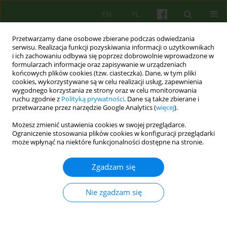
EN
PL
Przetwarzamy dane osobowe zbierane podczas odwiedzania
serwisu. Realizacja funkcji pozyskiwania informacji o użytkownikach
i ich zachowaniu odbywa się poprzez dobrowolnie wprowadzone w
formularzach informacje oraz zapisywanie w urządzeniach
końcowych plików cookies (tzw. ciasteczka). Dane, w tym pliki
cookies, wykorzystywane są w celu realizacji usług, zapewnienia
wygodnego korzystania ze strony oraz w celu monitorowania
ruchu zgodnie z
Polityką prywatności
. Dane są także zbierane i
przetwarzane przez narzędzie Google Analytics (
więcej
).
Autor
Irena Namyslowska
Możesz zmienić ustawienia cookies w swojej przeglądarce.
Ograniczenie stosowania plików cookies w konfiguracji przeglądarki
ARTICLE
może wpłynąć na niektóre funkcjonalności dostępne na stronie.
Czasami słowo leczy, a czasami rani —
negatywne aspekty psychoterapii
Zgadzam się
Irena Namyslowska
Nie zgadzam się
Psychoter 2011;157(2):5-10
Statystyki
Streszczenie
Artykuł
(PDF)