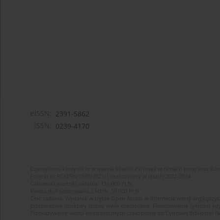
eISSN:
2391-5862
ISSN:
0239-4170
Czasopismo korzysta ze wsparcia Skarbu Państwa w ramach programu Ro
Projekt nr RCN/SN/0188/2021/1 realizowany w latach 2022-2024
Całkowita wartość zadania: 135 000 PLN
Kwota dofinansowania z MEiN: 50 000 PLN
Cele zadania: Wydanie w trybie Open Access w internecie wersji anglojęzyc
przebudowa struktury strony www czasopisma. Finansowanie systemu edytor
Przekazywanie wersji elektronicznych czasopisma do Cyfrowej Bibliotek