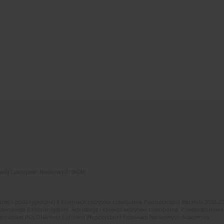
zwój Czasopism Naukowych (RCN)
znej i polskojęzycznej 8 kolejnych zeszytów czasopisma Psychoterapia (roczniki 2022-2
skiego Editorial System. Adiustacja i korekta zeszytów czasopisma. Przeciwdziałanie
i Narodowej POLONA oraz Cyfrowej Wypożyczalni Publikacji Naukowych Academica.