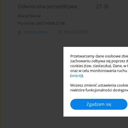
Odwrócona perspektywa 27-36
Maciej Musial
Psychoter 2007;143(4):27-36
Streszczenie
Artykuł
(PDF)
Przetwarzamy dane osobowe zbiera
zachowaniu odbywa się poprzez d
cookies (tzw. ciasteczka). Dane, w
oraz w celu monitorowania ruchu
(
więcej
).
Możesz zmienić ustawienia cookie
niektóre funkcjonalności dostępne
Zgadzam się