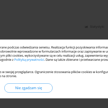
Statystyki
ne podczas odwiedzania serwisu. Realizacja funkcji pozyskiwania informacj
obrowolnie wprowadzone w formularzach informacje oraz zapisywanie w u
 tym pliki cookies, wykorzystywane są w celu realizacji usług, zapewnienia 
 zgodnie z
Polityką prywatności
. Dane są także zbierane i przetwarzane prze
s w swojej przeglądarce. Ograniczenie stosowania plików cookies w konfigur
 na stronie.
Nie zgadzam się