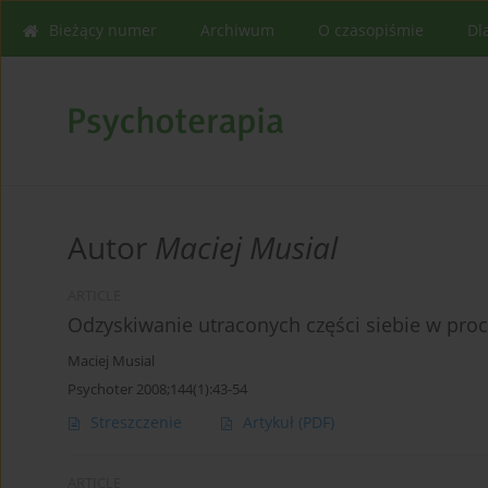
Bieżący numer
Archiwum
O czasopiśmie
Dl
Autor
Maciej Musial
ARTICLE
Odzyskiwanie utraconych części siebie w pro
Maciej Musial
Psychoter 2008;144(1):43-54
Streszczenie
Artykuł
(PDF)
ARTICLE