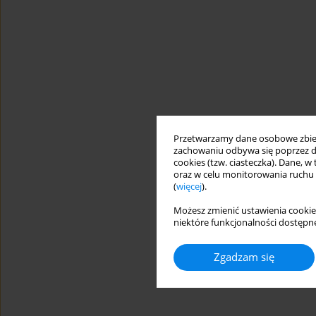
Przetwarzamy dane osobowe zbiera
zachowaniu odbywa się poprzez d
cookies (tzw. ciasteczka). Dane, w
oraz w celu monitorowania ruchu
(
więcej
).
Możesz zmienić ustawienia cookie
niektóre funkcjonalności dostępne
Zgadzam się