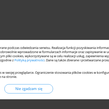
ne podczas odwiedzania serwisu. Realizacja funkcji pozyskiwania informacj
obrowolnie wprowadzone w formularzach informacje oraz zapisywanie w u
 tym pliki cookies, wykorzystywane są w celu realizacji usług, zapewnienia 
 zgodnie z
Polityką prywatności
. Dane są także zbierane i przetwarzane prze
s w swojej przeglądarce. Ograniczenie stosowania plików cookies w konfigur
 na stronie.
Nie zgadzam się