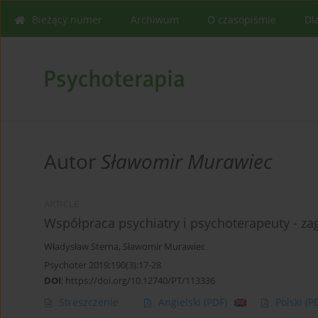
Bieżący numer
Archiwum
O czasopiśmie
Dl
Autor
Sławomir Murawiec
ARTICLE
Współpraca psychiatry i psychoterapeuty - za
Władysław Sterna
,
Sławomir Murawiec
Psychoter 2019;190(3):17-28
DOI
:
https://doi.org/10.12740/PT/113336
Streszczenie
Angielski
(PDF)
Polski
(P