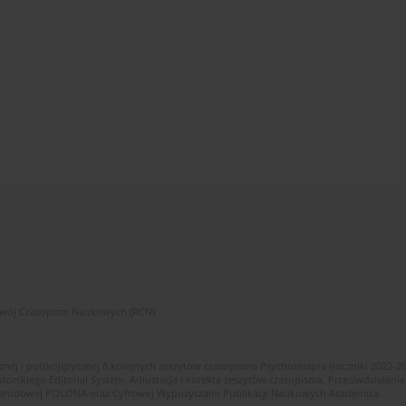
zwój Czasopism Naukowych (RCN)
znej i polskojęzycznej 8 kolejnych zeszytów czasopisma Psychoterapia (roczniki 2022-2
skiego Editorial System. Adiustacja i korekta zeszytów czasopisma. Przeciwdziałanie
i Narodowej POLONA oraz Cyfrowej Wypożyczalni Publikacji Naukowych Academica.