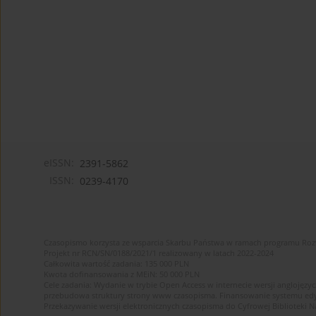
eISSN:
2391-5862
ISSN:
0239-4170
Czasopismo korzysta ze wsparcia Skarbu Państwa w ramach programu Ro
Projekt nr RCN/SN/0188/2021/1 realizowany w latach 2022-2024
Całkowita wartość zadania: 135 000 PLN
Kwota dofinansowania z MEiN: 50 000 PLN
Cele zadania: Wydanie w trybie Open Access w internecie wersji anglojęzyc
przebudowa struktury strony www czasopisma. Finansowanie systemu edytor
Przekazywanie wersji elektronicznych czasopisma do Cyfrowej Bibliotek