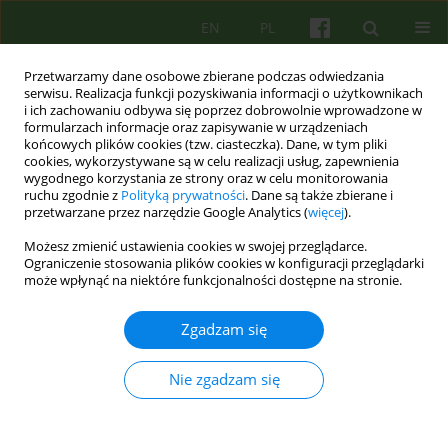
EN
PL
Przetwarzamy dane osobowe zbierane podczas odwiedzania
serwisu. Realizacja funkcji pozyskiwania informacji o użytkownikach
i ich zachowaniu odbywa się poprzez dobrowolnie wprowadzone w
formularzach informacje oraz zapisywanie w urządzeniach
końcowych plików cookies (tzw. ciasteczka). Dane, w tym pliki
cookies, wykorzystywane są w celu realizacji usług, zapewnienia
wygodnego korzystania ze strony oraz w celu monitorowania
ruchu zgodnie z
Polityką prywatności
. Dane są także zbierane i
przetwarzane przez narzędzie Google Analytics (
więcej
).
Autor
Malgorzata Misiewicz
Możesz zmienić ustawienia cookies w swojej przeglądarce.
Ograniczenie stosowania plików cookies w konfiguracji przeglądarki
może wpłynąć na niektóre funkcjonalności dostępne na stronie.
ARTICLE
Wyzwanie okrutne, lecz pasjonujące
Zgadzam się
Malgorzata Misiewicz
Psychoter 2005;134(3):69-74
Nie zgadzam się
Statystyki
Streszczenie
Artykuł
(PDF)