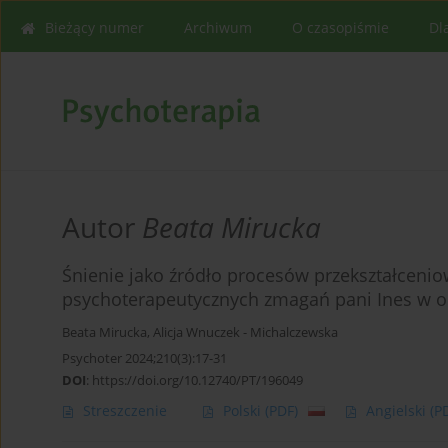
Bieżący numer
Archiwum
O czasopiśmie
Dl
Autor
Beata Mirucka
Śnienie jako źródło procesów przekształcenio
psychoterapeutycznych zmagań pani Ines w o
Beata Mirucka
,
Alicja Wnuczek - Michalczewska
Psychoter 2024;210(3):17-31
DOI
:
https://doi.org/10.12740/PT/196049
Streszczenie
Polski
(PDF)
Angielski
(P