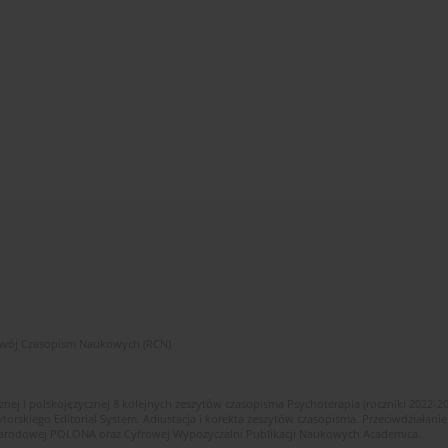
zwój Czasopism Naukowych (RCN)
znej i polskojęzycznej 8 kolejnych zeszytów czasopisma Psychoterapia (roczniki 2022-2
skiego Editorial System. Adiustacja i korekta zeszytów czasopisma. Przeciwdziałanie
i Narodowej POLONA oraz Cyfrowej Wypożyczalni Publikacji Naukowych Academica.