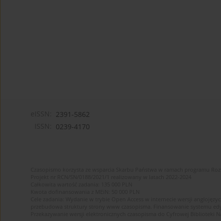
eISSN:
2391-5862
ISSN:
0239-4170
Czasopismo korzysta ze wsparcia Skarbu Państwa w ramach programu Ro
Projekt nr RCN/SN/0188/2021/1 realizowany w latach 2022-2024
Całkowita wartość zadania: 135 000 PLN
Kwota dofinansowania z MEiN: 50 000 PLN
Cele zadania: Wydanie w trybie Open Access w internecie wersji anglojęzyc
przebudowa struktury strony www czasopisma. Finansowanie systemu edytor
Przekazywanie wersji elektronicznych czasopisma do Cyfrowej Bibliotek