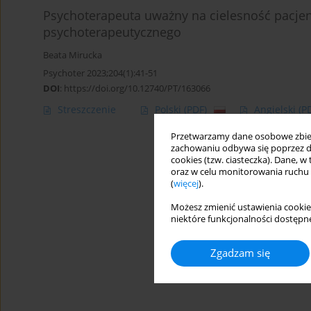
Psychoterapeuta uważny na cielesność pacjen
psychoterapeutycznego
Beata Mirucka
Psychoter 2023;204(1):41-51
DOI
:
https://doi.org/10.12740/PT/163066
Streszczenie
Polski
(PDF)
Angielski
(P
Przetwarzamy dane osobowe zbiera
zachowaniu odbywa się poprzez d
cookies (tzw. ciasteczka). Dane, w
oraz w celu monitorowania ruchu
(
więcej
).
Możesz zmienić ustawienia cookie
niektóre funkcjonalności dostępne
Zgadzam się