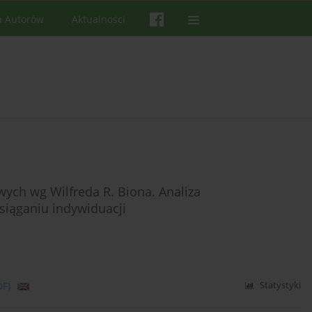
a Autorów
Aktualności
wych wg Wilfreda R. Biona. Analiza
siąganiu indywiduacji
DF)
Statystyki