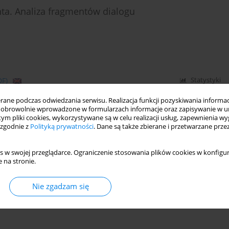
ta. Analiza fragmentów dialogu
DF)
Statystyki
ne podczas odwiedzania serwisu. Realizacja funkcji pozyskiwania informacj
obrowolnie wprowadzone w formularzach informacje oraz zapisywanie w u
 tym pliki cookies, wykorzystywane są w celu realizacji usług, zapewnienia 
 zgodnie z
Polityką prywatności
. Dane są także zbierane i przetwarzane prze
s w swojej przeglądarce. Ograniczenie stosowania plików cookies w konfigur
 na stronie.
Nie zgadzam się