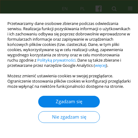
EN
PL
Przetwarzamy dane osobowe zbierane podczas odwiedzania
serwisu. Realizacja funkcji pozyskiwania informacji o użytkownikach
i ich zachowaniu odbywa się poprzez dobrowolnie wprowadzone w
formularzach informacje oraz zapisywanie w urządzeniach
końcowych plików cookies (tzw. ciasteczka). Dane, w tym pliki
cookies, wykorzystywane są w celu realizacji usług, zapewnienia
wygodnego korzystania ze strony oraz w celu monitorowania
ruchu zgodnie z
Polityką prywatności
. Dane są także zbierane i
przetwarzane przez narzędzie Google Analytics (
więcej
).
Autor
Daniel Mikulowicz
Możesz zmienić ustawienia cookies w swojej przeglądarce.
Ograniczenie stosowania plików cookies w konfiguracji przeglądarki
może wpłynąć na niektóre funkcjonalności dostępne na stronie.
ARTICLE
Przedwczesne przerywanie psychoterapii
Zgadzam się
grupowej — specyfika zjawiska i sugestie jego
ograniczania 33-48
Nie zgadzam się
Marek Gajowy
,
Daniel Mikulowicz
,
Pawel Sala
,
Witold Simon
Psychoter 2010;153(2):33-48
Statystyki