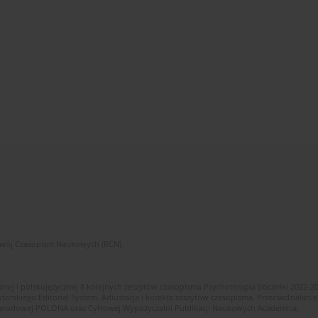
zwój Czasopism Naukowych (RCN)
znej i polskojęzycznej 8 kolejnych zeszytów czasopisma Psychoterapia (roczniki 2022-2
skiego Editorial System. Adiustacja i korekta zeszytów czasopisma. Przeciwdziałanie
i Narodowej POLONA oraz Cyfrowej Wypożyczalni Publikacji Naukowych Academica.