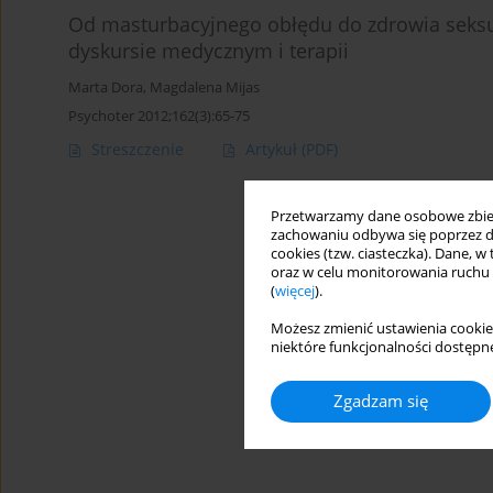
Od masturbacyjnego obłędu do zdrowia seks
dyskursie medycznym i terapii
Marta Dora
,
Magdalena Mijas
Psychoter 2012;162(3):65-75
Streszczenie
Artykuł
(PDF)
Przetwarzamy dane osobowe zbiera
zachowaniu odbywa się poprzez d
cookies (tzw. ciasteczka). Dane, w
oraz w celu monitorowania ruchu
(
więcej
).
Możesz zmienić ustawienia cookie
niektóre funkcjonalności dostępne
Zgadzam się