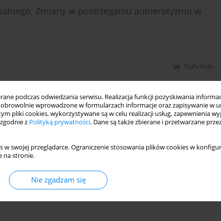
ualnego. Zmiany w postrzeganiu autoerotyzmu w
Statystyki
ne podczas odwiedzania serwisu. Realizacja funkcji pozyskiwania informacj
obrowolnie wprowadzone w formularzach informacje oraz zapisywanie w u
 tym pliki cookies, wykorzystywane są w celu realizacji usług, zapewnienia 
 zgodnie z
Polityką prywatności
. Dane są także zbierane i przetwarzane prze
s w swojej przeglądarce. Ograniczenie stosowania plików cookies w konfigur
 na stronie.
Nie zgadzam się