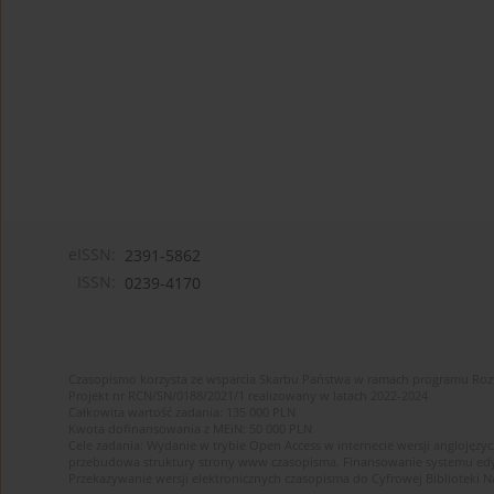
eISSN:
2391-5862
ISSN:
0239-4170
Czasopismo korzysta ze wsparcia Skarbu Państwa w ramach programu Ro
Projekt nr RCN/SN/0188/2021/1 realizowany w latach 2022-2024
Całkowita wartość zadania: 135 000 PLN
Kwota dofinansowania z MEiN: 50 000 PLN
Cele zadania: Wydanie w trybie Open Access w internecie wersji anglojęzyc
przebudowa struktury strony www czasopisma. Finansowanie systemu edytor
Przekazywanie wersji elektronicznych czasopisma do Cyfrowej Bibliotek