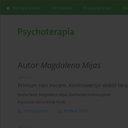
Bieżący numer
Archiwum
O czasopiśmie
Dl
Autor
Magdalena Mijas
ARTICLE
Primum non nocere. Kontrowersje wokół tera
Marta Dora
,
Magdalena Mijas
,
Bartlomiej Dobroczynski
Psychoter 2013;167(4):79-90
Streszczenie
Artykuł
(PDF)
ARTICLE