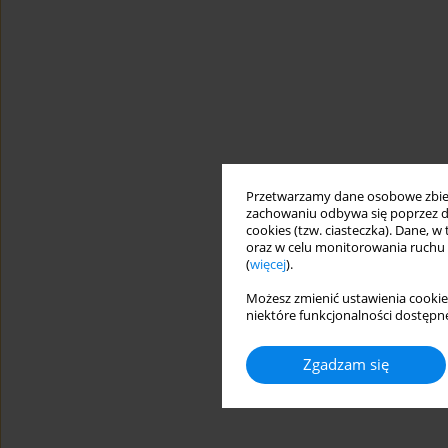
Przetwarzamy dane osobowe zbiera
zachowaniu odbywa się poprzez d
cookies (tzw. ciasteczka). Dane, w
oraz w celu monitorowania ruchu
(
więcej
).
Możesz zmienić ustawienia cookie
niektóre funkcjonalności dostępne
Zgadzam się