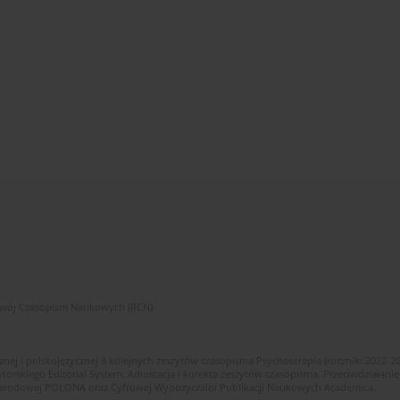
zwój Czasopism Naukowych (RCN)
znej i polskojęzycznej 8 kolejnych zeszytów czasopisma Psychoterapia (roczniki 2022-2
skiego Editorial System. Adiustacja i korekta zeszytów czasopisma. Przeciwdziałanie
i Narodowej POLONA oraz Cyfrowej Wypożyczalni Publikacji Naukowych Academica.