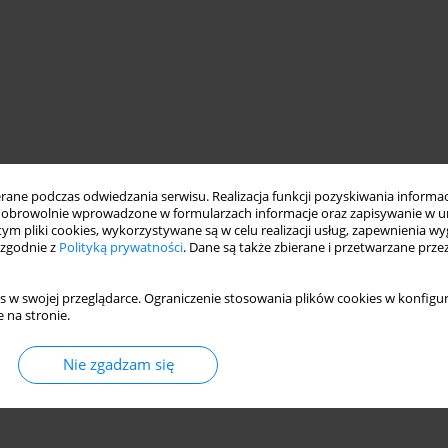
ne podczas odwiedzania serwisu. Realizacja funkcji pozyskiwania informacj
obrowolnie wprowadzone w formularzach informacje oraz zapisywanie w u
 tym pliki cookies, wykorzystywane są w celu realizacji usług, zapewnienia 
 zgodnie z
Polityką prywatności
. Dane są także zbierane i przetwarzane prze
s w swojej przeglądarce. Ograniczenie stosowania plików cookies w konfigur
 na stronie.
Nie zgadzam się