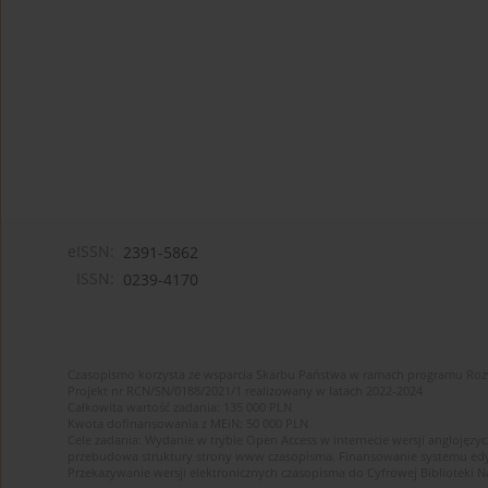
eISSN:
2391-5862
ISSN:
0239-4170
Czasopismo korzysta ze wsparcia Skarbu Państwa w ramach programu Ro
Projekt nr RCN/SN/0188/2021/1 realizowany w latach 2022-2024
Całkowita wartość zadania: 135 000 PLN
Kwota dofinansowania z MEiN: 50 000 PLN
Cele zadania: Wydanie w trybie Open Access w internecie wersji anglojęzyc
przebudowa struktury strony www czasopisma. Finansowanie systemu edytor
Przekazywanie wersji elektronicznych czasopisma do Cyfrowej Bibliotek