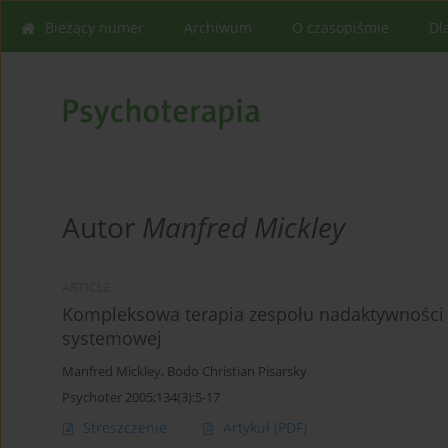
Bieżący numer
Archiwum
O czasopiśmie
Dl
Autor
Manfred Mickley
ARTICLE
Kompleksowa terapia zespołu nadaktywności 
systemowej
Manfred Mickley
,
Bodo Christian Pisarsky
Psychoter 2005;134(3):5-17
Streszczenie
Artykuł
(PDF)