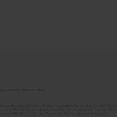
zwój Czasopism Naukowych (RCN)
znej i polskojęzycznej 8 kolejnych zeszytów czasopisma Psychoterapia (roczniki 2022-2
skiego Editorial System. Adiustacja i korekta zeszytów czasopisma. Przeciwdziałanie
i Narodowej POLONA oraz Cyfrowej Wypożyczalni Publikacji Naukowych Academica.