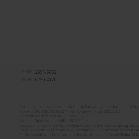
eISSN:
2391-5862
ISSN:
0239-4170
Czasopismo korzysta ze wsparcia Skarbu Państwa w ramach programu Ro
Projekt nr RCN/SN/0188/2021/1 realizowany w latach 2022-2024
Całkowita wartość zadania: 135 000 PLN
Kwota dofinansowania z MEiN: 50 000 PLN
Cele zadania: Wydanie w trybie Open Access w internecie wersji anglojęzyc
przebudowa struktury strony www czasopisma. Finansowanie systemu edytor
Przekazywanie wersji elektronicznych czasopisma do Cyfrowej Bibliotek