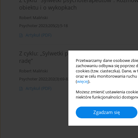
Z cyklu "Sylwetki psychoterapeutów": Rozmowa 
obiektu i o wykopkach
Robert Maliński
Psychoter 2023;205(2):5-18
Artykuł
(PDF)
Z cyklu: „Sylwetki psychoterapeutów” rozmo
radę”
Przetwarzamy dane osobowe zbiera
zachowaniu odbywa się poprzez d
cookies (tzw. ciasteczka). Dane, w
Robert Maliński
oraz w celu monitorowania ruchu
Psychoter 2022;202(3):69-82
(
więcej
).
Artykuł
(PDF)
Możesz zmienić ustawienia cookie
niektóre funkcjonalności dostępne
Zgadzam się