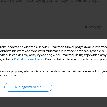
z Profesor Katarzyną Schier, czyli o roli dobrego
Statystyki
wa z Jarosławem Gliszczyńskim „Wspólnie damy
ne podczas odwiedzania serwisu. Realizacja funkcji pozyskiwania informacj
obrowolnie wprowadzone w formularzach informacje oraz zapisywanie w u
 tym pliki cookies, wykorzystywane są w celu realizacji usług, zapewnienia 
 zgodnie z
Polityką prywatności
. Dane są także zbierane i przetwarzane prze
Statystyki
s w swojej przeglądarce. Ograniczenie stosowania plików cookies w konfigur
 na stronie.
Nie zgadzam się