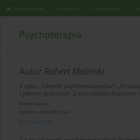
Bieżący numer
Archiwum
O czasopiśmie
Dl
Autor
Robert Maliński
Z cyklu „Sylwetki psychoterapeutów”: „O nieust
i pewnej tęsknocie”. Z Krzysztofem Kotrysem 
Robert Maliński
Psychoter 2024;209(2):5-24
Artykuł
(PDF)