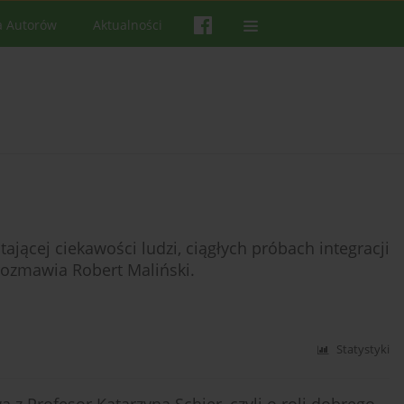
a Autorów
Aktualności
ającej ciekawości ludzi, ciągłych próbach integracji
rozmawia Robert Maliński.
Statystyki