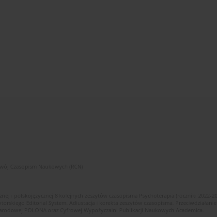
zwój Czasopism Naukowych (RCN)
znej i polskojęzycznej 8 kolejnych zeszytów czasopisma Psychoterapia (roczniki 2022-2
skiego Editorial System. Adiustacja i korekta zeszytów czasopisma. Przeciwdziałanie
i Narodowej POLONA oraz Cyfrowej Wypożyczalni Publikacji Naukowych Academica.