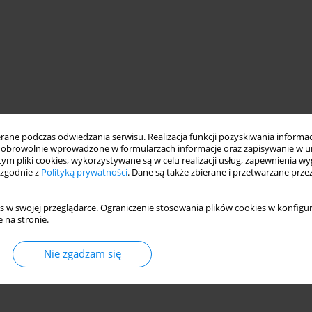
ne podczas odwiedzania serwisu. Realizacja funkcji pozyskiwania informacj
obrowolnie wprowadzone w formularzach informacje oraz zapisywanie w u
 tym pliki cookies, wykorzystywane są w celu realizacji usług, zapewnienia 
 zgodnie z
Polityką prywatności
. Dane są także zbierane i przetwarzane prze
s w swojej przeglądarce. Ograniczenie stosowania plików cookies w konfigur
 na stronie.
Nie zgadzam się