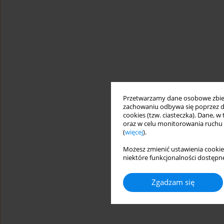
Przetwarzamy dane osobowe zbiera
zachowaniu odbywa się poprzez d
cookies (tzw. ciasteczka). Dane, w
oraz w celu monitorowania ruchu
(
więcej
).
Możesz zmienić ustawienia cookie
niektóre funkcjonalności dostępne
Zgadzam się