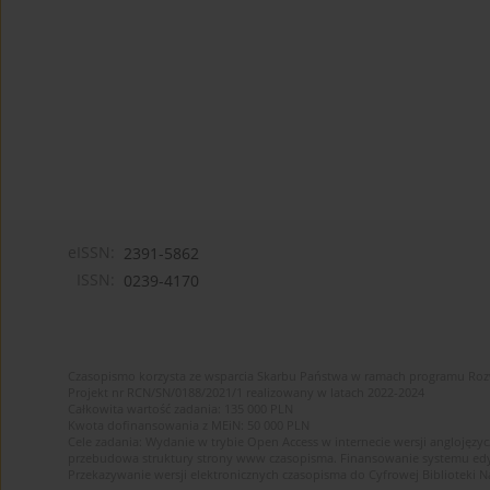
eISSN:
2391-5862
ISSN:
0239-4170
Czasopismo korzysta ze wsparcia Skarbu Państwa w ramach programu Ro
Projekt nr RCN/SN/0188/2021/1 realizowany w latach 2022-2024
Całkowita wartość zadania: 135 000 PLN
Kwota dofinansowania z MEiN: 50 000 PLN
Cele zadania: Wydanie w trybie Open Access w internecie wersji anglojęzyc
przebudowa struktury strony www czasopisma. Finansowanie systemu edytor
Przekazywanie wersji elektronicznych czasopisma do Cyfrowej Bibliotek