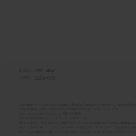
eISSN:
2391-5862
ISSN:
0239-4170
Czasopismo korzysta ze wsparcia Skarbu Państwa w ramach programu Ro
Projekt nr RCN/SN/0188/2021/1 realizowany w latach 2022-2024
Całkowita wartość zadania: 135 000 PLN
Kwota dofinansowania z MEiN: 50 000 PLN
Cele zadania: Wydanie w trybie Open Access w internecie wersji anglojęzyc
przebudowa struktury strony www czasopisma. Finansowanie systemu edytor
Przekazywanie wersji elektronicznych czasopisma do Cyfrowej Bibliotek