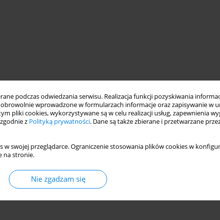
ne podczas odwiedzania serwisu. Realizacja funkcji pozyskiwania informacj
obrowolnie wprowadzone w formularzach informacje oraz zapisywanie w u
 tym pliki cookies, wykorzystywane są w celu realizacji usług, zapewnienia 
 zgodnie z
Polityką prywatności
. Dane są także zbierane i przetwarzane prze
s w swojej przeglądarce. Ograniczenie stosowania plików cookies w konfigur
 na stronie.
Nie zgadzam się