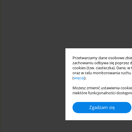
Przetwarzamy dane osobowe zbiera
zachowaniu odbywa się poprzez d
cookies (tzw. ciasteczka). Dane, w
oraz w celu monitorowania ruchu
(
więcej
).
Możesz zmienić ustawienia cookie
niektóre funkcjonalności dostępne
Zgadzam się