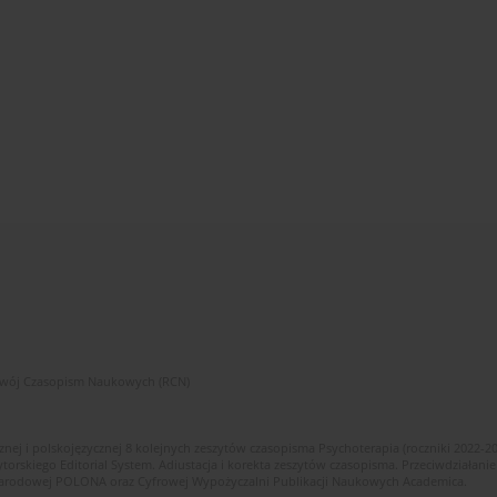
zwój Czasopism Naukowych (RCN)
znej i polskojęzycznej 8 kolejnych zeszytów czasopisma Psychoterapia (roczniki 2022-2
skiego Editorial System. Adiustacja i korekta zeszytów czasopisma. Przeciwdziałanie
i Narodowej POLONA oraz Cyfrowej Wypożyczalni Publikacji Naukowych Academica.