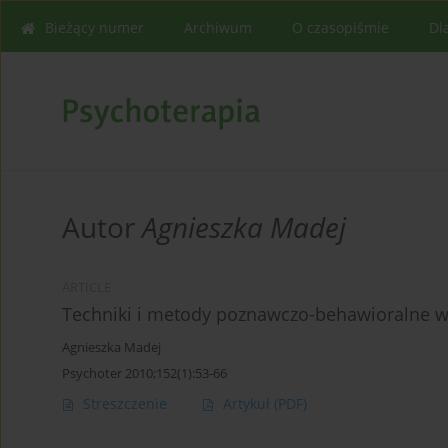
Bieżący numer
Archiwum
O czasopiśmie
Dl
Autor
Agnieszka Madej
ARTICLE
Techniki i metody poznawczo-behawioralne 
Agnieszka Madej
Psychoter 2010;152(1):53-66
Streszczenie
Artykuł
(PDF)