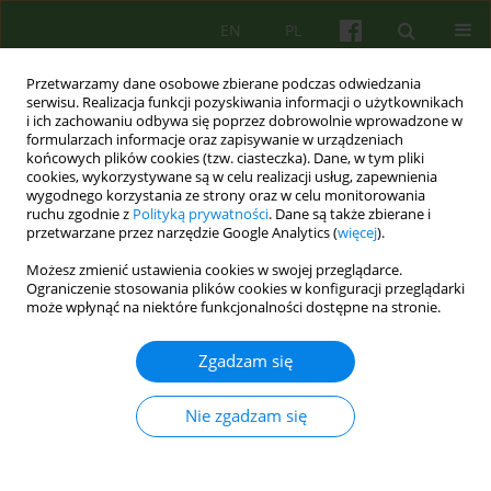
EN
PL
Przetwarzamy dane osobowe zbierane podczas odwiedzania
serwisu. Realizacja funkcji pozyskiwania informacji o użytkownikach
i ich zachowaniu odbywa się poprzez dobrowolnie wprowadzone w
formularzach informacje oraz zapisywanie w urządzeniach
końcowych plików cookies (tzw. ciasteczka). Dane, w tym pliki
cookies, wykorzystywane są w celu realizacji usług, zapewnienia
wygodnego korzystania ze strony oraz w celu monitorowania
ruchu zgodnie z
Polityką prywatności
. Dane są także zbierane i
przetwarzane przez narzędzie Google Analytics (
więcej
).
Autor
Agata Madej
Możesz zmienić ustawienia cookies w swojej przeglądarce.
Ograniczenie stosowania plików cookies w konfiguracji przeglądarki
może wpłynąć na niektóre funkcjonalności dostępne na stronie.
ARTICLE
Psychoterapia on-line: wyzwanie dla etyki
Zgadzam się
Agata Madej
,
Damian Sendler
,
Marta Makara-Studzińska
Psychoter 2016;178(3):31-36
Nie zgadzam się
Statystyki
Streszczenie
Polski
(PDF)