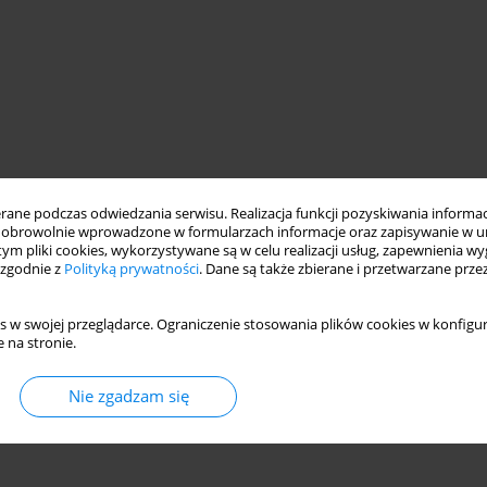
ne podczas odwiedzania serwisu. Realizacja funkcji pozyskiwania informacj
obrowolnie wprowadzone w formularzach informacje oraz zapisywanie w u
 tym pliki cookies, wykorzystywane są w celu realizacji usług, zapewnienia 
 zgodnie z
Polityką prywatności
. Dane są także zbierane i przetwarzane prze
s w swojej przeglądarce. Ograniczenie stosowania plików cookies w konfigur
 na stronie.
Nie zgadzam się