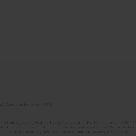
zwój Czasopism Naukowych (RCN)
znej i polskojęzycznej 8 kolejnych zeszytów czasopisma Psychoterapia (roczniki 2022-2
skiego Editorial System. Adiustacja i korekta zeszytów czasopisma. Przeciwdziałanie
i Narodowej POLONA oraz Cyfrowej Wypożyczalni Publikacji Naukowych Academica.