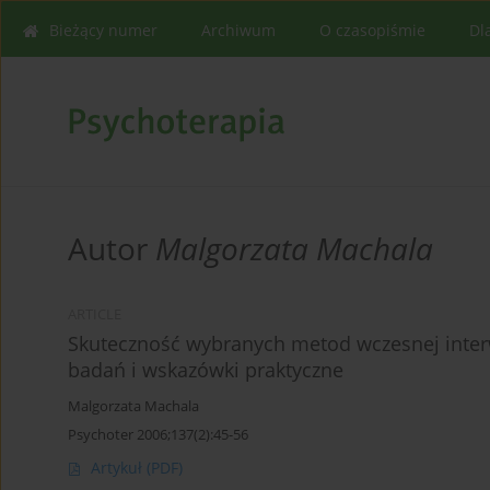
Bieżący numer
Archiwum
O czasopiśmie
Dl
Autor
Malgorzata Machala
ARTICLE
Skuteczność wybranych metod wczesnej interw
badań i wskazówki praktyczne
Malgorzata Machala
Psychoter 2006;137(2):45-56
Artykuł
(PDF)