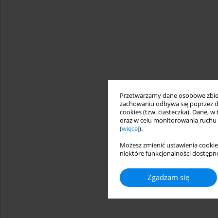
Przetwarzamy dane osobowe zbiera
zachowaniu odbywa się poprzez d
cookies (tzw. ciasteczka). Dane, w
oraz w celu monitorowania ruchu
(
więcej
).
Możesz zmienić ustawienia cookie
niektóre funkcjonalności dostępne
Zgadzam się