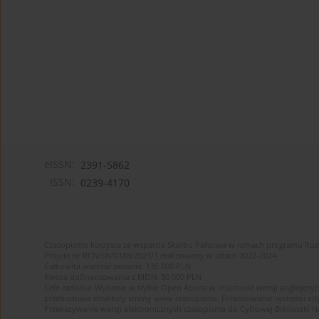
eISSN:
2391-5862
ISSN:
0239-4170
Czasopismo korzysta ze wsparcia Skarbu Państwa w ramach programu Ro
Projekt nr RCN/SN/0188/2021/1 realizowany w latach 2022-2024
Całkowita wartość zadania: 135 000 PLN
Kwota dofinansowania z MEiN: 50 000 PLN
Cele zadania: Wydanie w trybie Open Access w internecie wersji anglojęzyc
przebudowa struktury strony www czasopisma. Finansowanie systemu edytor
Przekazywanie wersji elektronicznych czasopisma do Cyfrowej Bibliotek