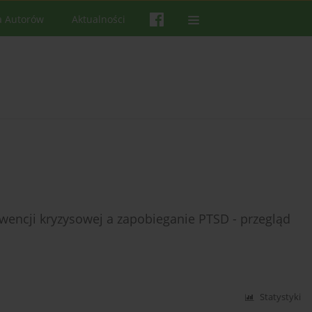
a Autorów
Aktualności
encji kryzysowej a zapobieganie PTSD - przegląd
Statystyki