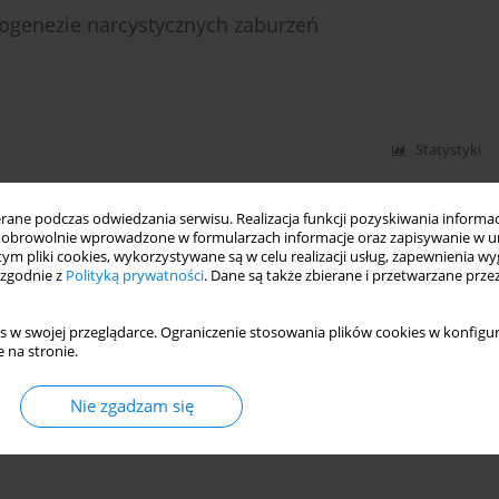
ogenezie narcystycznych zaburzeń
Statystyki
ne podczas odwiedzania serwisu. Realizacja funkcji pozyskiwania informacj
obrowolnie wprowadzone w formularzach informacje oraz zapisywanie w u
 tym pliki cookies, wykorzystywane są w celu realizacji usług, zapewnienia 
 zgodnie z
Polityką prywatności
. Dane są także zbierane i przetwarzane prze
s w swojej przeglądarce. Ograniczenie stosowania plików cookies w konfigur
 na stronie.
Nie zgadzam się