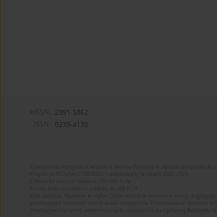
eISSN:
2391-5862
ISSN:
0239-4170
Czasopismo korzysta ze wsparcia Skarbu Państwa w ramach programu Ro
Projekt nr RCN/SN/0188/2021/1 realizowany w latach 2022-2024
Całkowita wartość zadania: 135 000 PLN
Kwota dofinansowania z MEiN: 50 000 PLN
Cele zadania: Wydanie w trybie Open Access w internecie wersji anglojęzyc
przebudowa struktury strony www czasopisma. Finansowanie systemu edytor
Przekazywanie wersji elektronicznych czasopisma do Cyfrowej Bibliotek