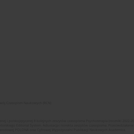
zwój Czasopism Naukowych (RCN)
znej i polskojęzycznej 8 kolejnych zeszytów czasopisma Psychoterapia (roczniki 2022-2
skiego Editorial System. Adiustacja i korekta zeszytów czasopisma. Przeciwdziałanie
i Narodowej POLONA oraz Cyfrowej Wypożyczalni Publikacji Naukowych Academica.