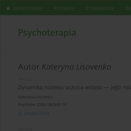
Bieżący numer
Archiwum
O czasopiśmie
Dl
Autor
Kateryna Lisovenko
ARTICLE
Dynamika rozwoju uczucia wstydu — jego ro
Kateryna Lisovenko
Psychoter 2006;138(3):67-74
Artykuł
(PDF)
ARTICLE