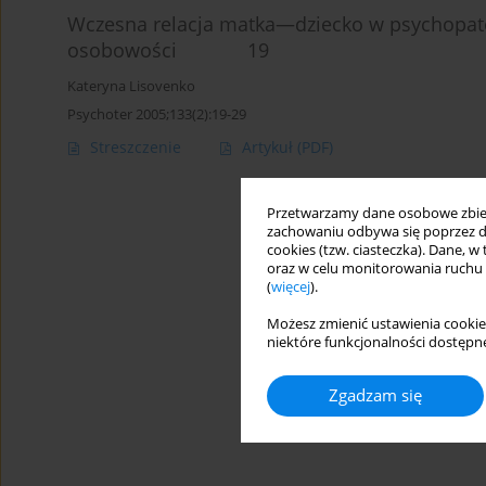
Wczesna relacja matka—dziecko w psychopat
osobowości 19
Kateryna Lisovenko
Psychoter 2005;133(2):19-29
Streszczenie
Artykuł
(PDF)
Przetwarzamy dane osobowe zbiera
zachowaniu odbywa się poprzez d
cookies (tzw. ciasteczka). Dane, w
oraz w celu monitorowania ruchu
(
więcej
).
Możesz zmienić ustawienia cookie
niektóre funkcjonalności dostępne
Zgadzam się