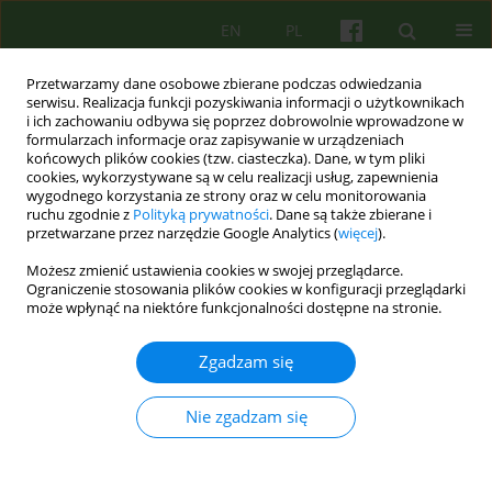
EN
PL
Przetwarzamy dane osobowe zbierane podczas odwiedzania
serwisu. Realizacja funkcji pozyskiwania informacji o użytkownikach
i ich zachowaniu odbywa się poprzez dobrowolnie wprowadzone w
formularzach informacje oraz zapisywanie w urządzeniach
końcowych plików cookies (tzw. ciasteczka). Dane, w tym pliki
cookies, wykorzystywane są w celu realizacji usług, zapewnienia
wygodnego korzystania ze strony oraz w celu monitorowania
ruchu zgodnie z
Polityką prywatności
. Dane są także zbierane i
przetwarzane przez narzędzie Google Analytics (
więcej
).
Autor
Stefan Leder
Możesz zmienić ustawienia cookies w swojej przeglądarce.
Ograniczenie stosowania plików cookies w konfiguracji przeglądarki
może wpłynąć na niektóre funkcjonalności dostępne na stronie.
ARTICLE
Psychoterapia poznawcza a psychoterapia
Zgadzam się
integracyjna 5
Stefan Leder
,
Maria M. Siwiak-Kobayashi
Nie zgadzam się
Psychoter 2005;132(1):5-25
Statystyki