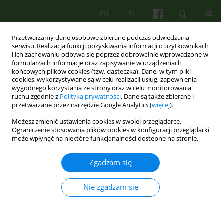
EN
PL
Przetwarzamy dane osobowe zbierane podczas odwiedzania
serwisu. Realizacja funkcji pozyskiwania informacji o użytkownikach
i ich zachowaniu odbywa się poprzez dobrowolnie wprowadzone w
formularzach informacje oraz zapisywanie w urządzeniach
końcowych plików cookies (tzw. ciasteczka). Dane, w tym pliki
cookies, wykorzystywane są w celu realizacji usług, zapewnienia
wygodnego korzystania ze strony oraz w celu monitorowania
ruchu zgodnie z
Polityką prywatności
. Dane są także zbierane i
przetwarzane przez narzędzie Google Analytics (
więcej
).
Autor
Milosz Lazarczyk
Możesz zmienić ustawienia cookies w swojej przeglądarce.
Ograniczenie stosowania plików cookies w konfiguracji przeglądarki
może wpłynąć na niektóre funkcjonalności dostępne na stronie.
BOOK REVIEW
PSYCHOTERAPIA POZNAWCZA W TEORII I
Zgadzam się
PRAKTYCE
Milosz Lazarczyk
Nie zgadzam się
Psychoter 2006;138(3):96-97
Statystyki