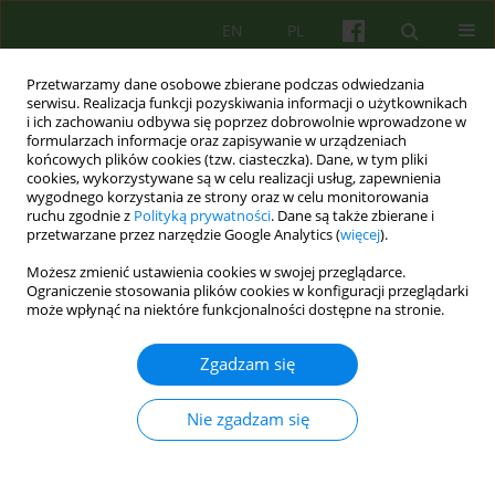
EN
PL
Przetwarzamy dane osobowe zbierane podczas odwiedzania
serwisu. Realizacja funkcji pozyskiwania informacji o użytkownikach
i ich zachowaniu odbywa się poprzez dobrowolnie wprowadzone w
formularzach informacje oraz zapisywanie w urządzeniach
końcowych plików cookies (tzw. ciasteczka). Dane, w tym pliki
cookies, wykorzystywane są w celu realizacji usług, zapewnienia
wygodnego korzystania ze strony oraz w celu monitorowania
ruchu zgodnie z
Polityką prywatności
. Dane są także zbierane i
przetwarzane przez narzędzie Google Analytics (
więcej
).
Autor
Marcin Kwiatkowski
Możesz zmienić ustawienia cookies w swojej przeglądarce.
Ograniczenie stosowania plików cookies w konfiguracji przeglądarki
może wpłynąć na niektóre funkcjonalności dostępne na stronie.
ARTICLE
Postawy rodzicielskie w percepcji osób
Zgadzam się
homoseksualnych, biseksualnych i
heteroseksualnych 67–80
Nie zgadzam się
Marcin Kwiatkowski
Psychoter 2009;150(3):67-80
Statystyki