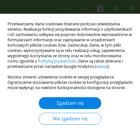
EN
PL
Przetwarzamy dane osobowe zbierane podczas odwiedzania
serwisu. Realizacja funkcji pozyskiwania informacji o użytkownikach
i ich zachowaniu odbywa się poprzez dobrowolnie wprowadzone w
formularzach informacje oraz zapisywanie w urządzeniach
końcowych plików cookies (tzw. ciasteczka). Dane, w tym pliki
cookies, wykorzystywane są w celu realizacji usług, zapewnienia
wygodnego korzystania ze strony oraz w celu monitorowania
ruchu zgodnie z
Polityką prywatności
. Dane są także zbierane i
przetwarzane przez narzędzie Google Analytics (
więcej
).
Autor
Marzenna Kucinska
Możesz zmienić ustawienia cookies w swojej przeglądarce.
Ograniczenie stosowania plików cookies w konfiguracji przeglądarki
może wpłynąć na niektóre funkcjonalności dostępne na stronie.
REVIEW
Osobowość z pogranicza (BPD - Borderline
Zgadzam się
Personality Disorder): podejście poznawczo-
behawioralne, teoria i leczenie. Przegląd
Nie zgadzam się
najważniejszych koncepcji.
Agnieszka Arendarska
,
Marzenna Kucinska
,
Sylwia Pienkowska
Psychoter 2006;139(4):11-34