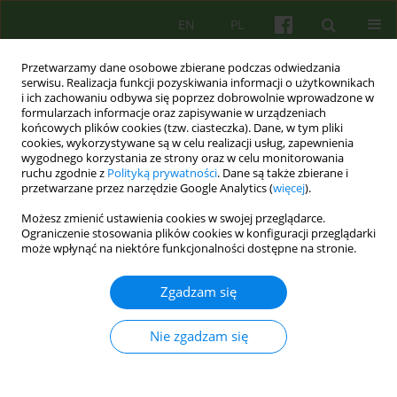
EN
PL
Przetwarzamy dane osobowe zbierane podczas odwiedzania
serwisu. Realizacja funkcji pozyskiwania informacji o użytkownikach
i ich zachowaniu odbywa się poprzez dobrowolnie wprowadzone w
formularzach informacje oraz zapisywanie w urządzeniach
końcowych plików cookies (tzw. ciasteczka). Dane, w tym pliki
cookies, wykorzystywane są w celu realizacji usług, zapewnienia
wygodnego korzystania ze strony oraz w celu monitorowania
ruchu zgodnie z
Polityką prywatności
. Dane są także zbierane i
przetwarzane przez narzędzie Google Analytics (
więcej
).
Autor
Bogdan Krzystoszek
Możesz zmienić ustawienia cookies w swojej przeglądarce.
Ograniczenie stosowania plików cookies w konfiguracji przeglądarki
może wpłynąć na niektóre funkcjonalności dostępne na stronie.
ARTICLE
Rola kozła ofiarnego w analitycznej terapii
Zgadzam się
grupowej
Katarzyna Prot
,
Bogdan Krzystoszek
Nie zgadzam się
Psychoter 2011;156(1):25-37
Statystyki