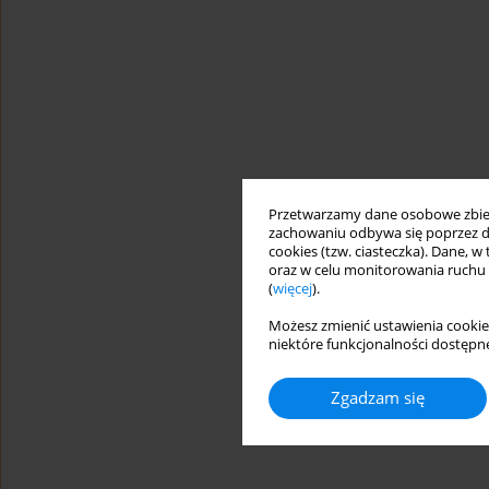
Przetwarzamy dane osobowe zbiera
zachowaniu odbywa się poprzez d
cookies (tzw. ciasteczka). Dane, w
oraz w celu monitorowania ruchu
(
więcej
).
Możesz zmienić ustawienia cookie
niektóre funkcjonalności dostępne
Zgadzam się