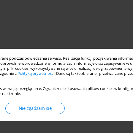
ne podczas odwiedzania serwisu. Realizacja funkcji pozyskiwania informacj
obrowolnie wprowadzone w formularzach informacje oraz zapisywanie w u
 tym pliki cookies, wykorzystywane są w celu realizacji usług, zapewnienia 
 zgodnie z
Polityką prywatności
. Dane są także zbierane i przetwarzane prze
s w swojej przeglądarce. Ograniczenie stosowania plików cookies w konfigur
 na stronie.
Nie zgadzam się