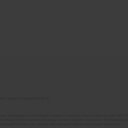
zwój Czasopism Naukowych (RCN)
znej i polskojęzycznej 8 kolejnych zeszytów czasopisma Psychoterapia (roczniki 2022-2
skiego Editorial System. Adiustacja i korekta zeszytów czasopisma. Przeciwdziałanie
i Narodowej POLONA oraz Cyfrowej Wypożyczalni Publikacji Naukowych Academica.