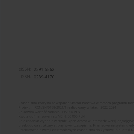
eISSN:
2391-5862
ISSN:
0239-4170
Czasopismo korzysta ze wsparcia Skarbu Państwa w ramach programu Ro
Projekt nr RCN/SN/0188/2021/1 realizowany w latach 2022-2024
Całkowita wartość zadania: 135 000 PLN
Kwota dofinansowania z MEiN: 50 000 PLN
Cele zadania: Wydanie w trybie Open Access w internecie wersji anglojęzyc
przebudowa struktury strony www czasopisma. Finansowanie systemu edytor
Przekazywanie wersji elektronicznych czasopisma do Cyfrowej Bibliotek