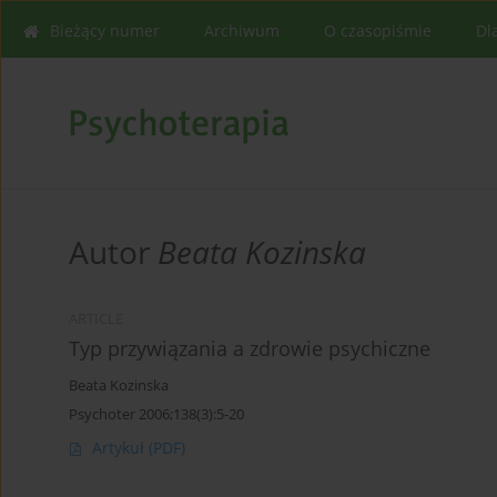
Bieżący numer
Archiwum
O czasopiśmie
Dl
Autor
Beata Kozinska
ARTICLE
Typ przywiązania a zdrowie psychiczne
Beata Kozinska
Psychoter 2006;138(3):5-20
Artykuł
(PDF)