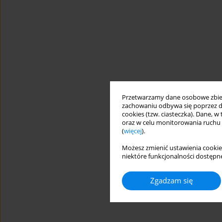
Przetwarzamy dane osobowe zbiera
zachowaniu odbywa się poprzez d
cookies (tzw. ciasteczka). Dane, w
oraz w celu monitorowania ruchu
(
więcej
).
Możesz zmienić ustawienia cookie
niektóre funkcjonalności dostępne
Zgadzam się