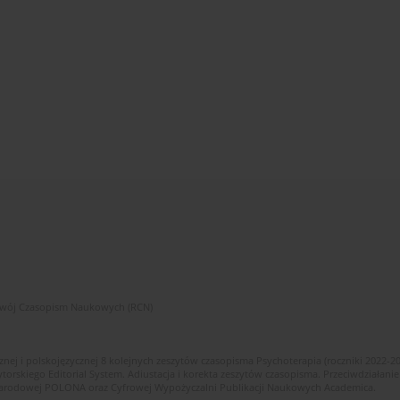
zwój Czasopism Naukowych (RCN)
znej i polskojęzycznej 8 kolejnych zeszytów czasopisma Psychoterapia (roczniki 2022-2
skiego Editorial System. Adiustacja i korekta zeszytów czasopisma. Przeciwdziałanie
i Narodowej POLONA oraz Cyfrowej Wypożyczalni Publikacji Naukowych Academica.