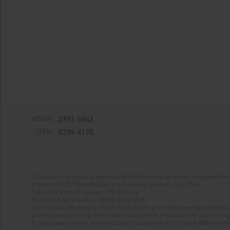
eISSN:
2391-5862
ISSN:
0239-4170
Czasopismo korzysta ze wsparcia Skarbu Państwa w ramach programu Ro
Projekt nr RCN/SN/0188/2021/1 realizowany w latach 2022-2024
Całkowita wartość zadania: 135 000 PLN
Kwota dofinansowania z MEiN: 50 000 PLN
Cele zadania: Wydanie w trybie Open Access w internecie wersji anglojęzyc
przebudowa struktury strony www czasopisma. Finansowanie systemu edytor
Przekazywanie wersji elektronicznych czasopisma do Cyfrowej Bibliotek