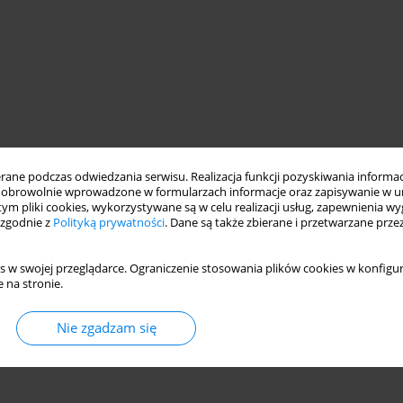
ne podczas odwiedzania serwisu. Realizacja funkcji pozyskiwania informacj
obrowolnie wprowadzone w formularzach informacje oraz zapisywanie w u
 tym pliki cookies, wykorzystywane są w celu realizacji usług, zapewnienia 
 zgodnie z
Polityką prywatności
. Dane są także zbierane i przetwarzane prze
s w swojej przeglądarce. Ograniczenie stosowania plików cookies w konfigur
 na stronie.
Nie zgadzam się