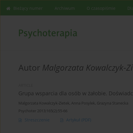
Bieżący numer
Archiwum
O czasopiśmie
Dl
Autor
Malgorzata Kowalczyk-Zi
ARTICLE
Grupa wsparcia dla osób w żałobie. Doświadc
Malgorzata Kowalczyk-Zietek
,
Anna Posylek
,
Grazyna Stanecka
Psychoter 2013;165(2):55-66
Streszczenie
Artykuł
(PDF)