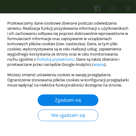
EN
PL
Przetwarzamy dane osobowe zbierane podczas odwiedzania
serwisu. Realizacja funkcji pozyskiwania informacji o użytkownikach
i ich zachowaniu odbywa się poprzez dobrowolnie wprowadzone w
formularzach informacje oraz zapisywanie w urządzeniach
końcowych plików cookies (tzw. ciasteczka). Dane, w tym pliki
cookies, wykorzystywane są w celu realizacji usług, zapewnienia
wygodnego korzystania ze strony oraz w celu monitorowania
ruchu zgodnie z
Polityką prywatności
. Dane są także zbierane i
przetwarzane przez narzędzie Google Analytics (
więcej
).
Autor
Andrzej Korolczuk
Możesz zmienić ustawienia cookies w swojej przeglądarce.
Ograniczenie stosowania plików cookies w konfiguracji przeglądarki
może wpłynąć na niektóre funkcjonalności dostępne na stronie.
ARTICLE
Psychoterapia grupowa w młodzieżowym
Zgadzam się
oddziale psychiatrycznym 55-68
Andrzej Korolczuk
Nie zgadzam się
Psychoter 2010;153(2):55-68
Statystyki