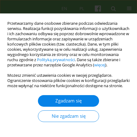
EN
PL
Przetwarzamy dane osobowe zbierane podczas odwiedzania
serwisu. Realizacja funkcji pozyskiwania informacji o użytkownikach
i ich zachowaniu odbywa się poprzez dobrowolnie wprowadzone w
formularzach informacje oraz zapisywanie w urządzeniach
końcowych plików cookies (tzw. ciasteczka). Dane, w tym pliki
cookies, wykorzystywane są w celu realizacji usług, zapewnienia
wygodnego korzystania ze strony oraz w celu monitorowania
ruchu zgodnie z
Polityką prywatności
. Dane są także zbierane i
przetwarzane przez narzędzie Google Analytics (
więcej
).
Autor
Janusz Kitrasiewicz
Możesz zmienić ustawienia cookies w swojej przeglądarce.
Ograniczenie stosowania plików cookies w konfiguracji przeglądarki
może wpłynąć na niektóre funkcjonalności dostępne na stronie.
ARTICLE
Kompetencje potrzebne do prowadzenia terapii
Zgadzam się
psychoanalitycznych i psychodynamicznych w
Polsce
Nie zgadzam się
Lech Kalita
,
Agnieszka Bittner-Jakubowska
,
Edward Buzun
,
Piotr
Dworczyk
,
Mirosław Giza
,
Alina Henzel-Korzeniowska
,
Janusz
Kitrasiewicz
,
Anna Mędrzejewska
,
Małgorzata Szmalec
,
Marzena