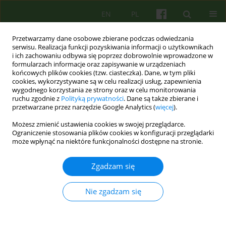
EN
PL
Przetwarzamy dane osobowe zbierane podczas odwiedzania
serwisu. Realizacja funkcji pozyskiwania informacji o użytkownikach
i ich zachowaniu odbywa się poprzez dobrowolnie wprowadzone w
formularzach informacje oraz zapisywanie w urządzeniach
końcowych plików cookies (tzw. ciasteczka). Dane, w tym pliki
cookies, wykorzystywane są w celu realizacji usług, zapewnienia
wygodnego korzystania ze strony oraz w celu monitorowania
ruchu zgodnie z
Polityką prywatności
. Dane są także zbierane i
przetwarzane przez narzędzie Google Analytics (
więcej
).
Autor
Magdalena Kitlowska
Możesz zmienić ustawienia cookies w swojej przeglądarce.
Ograniczenie stosowania plików cookies w konfiguracji przeglądarki
może wpłynąć na niektóre funkcjonalności dostępne na stronie.
ARTICLE
Poznawczo-behawioralne rozumienie zaburzenia
Zgadzam się
obsesyjno-kompulsywego - model Salkovskisa
Magdalena A. Kitlowska
Nie zgadzam się
Psychoter 2006;137(2):35-43
Statystyki