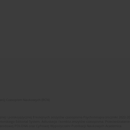
zwój Czasopism Naukowych (RCN)
znej i polskojęzycznej 8 kolejnych zeszytów czasopisma Psychoterapia (roczniki 2022-2
skiego Editorial System. Adiustacja i korekta zeszytów czasopisma. Przeciwdziałanie
i Narodowej POLONA oraz Cyfrowej Wypożyczalni Publikacji Naukowych Academica.