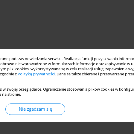
ne podczas odwiedzania serwisu. Realizacja funkcji pozyskiwania informacj
obrowolnie wprowadzone w formularzach informacje oraz zapisywanie w u
 tym pliki cookies, wykorzystywane są w celu realizacji usług, zapewnienia 
 zgodnie z
Polityką prywatności
. Dane są także zbierane i przetwarzane prze
s w swojej przeglądarce. Ograniczenie stosowania plików cookies w konfigur
 na stronie.
Nie zgadzam się