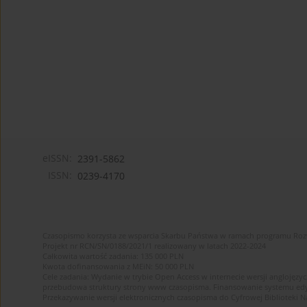
eISSN:
2391-5862
ISSN:
0239-4170
Czasopismo korzysta ze wsparcia Skarbu Państwa w ramach programu Ro
Projekt nr RCN/SN/0188/2021/1 realizowany w latach 2022-2024
Całkowita wartość zadania: 135 000 PLN
Kwota dofinansowania z MEiN: 50 000 PLN
Cele zadania: Wydanie w trybie Open Access w internecie wersji anglojęzyc
przebudowa struktury strony www czasopisma. Finansowanie systemu edytor
Przekazywanie wersji elektronicznych czasopisma do Cyfrowej Bibliotek