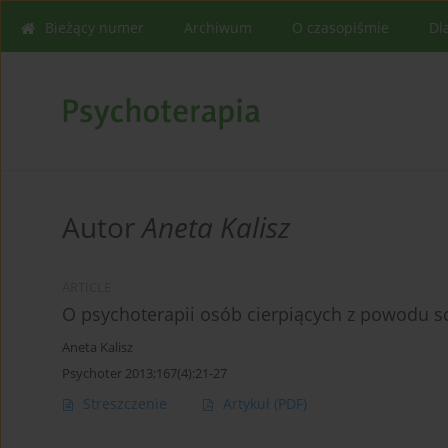
Bieżący numer
Archiwum
O czasopiśmie
Dl
Autor
Aneta Kalisz
ARTICLE
O psychoterapii osób cierpiących z powodu sc
Aneta Kalisz
Psychoter 2013;167(4):21-27
Streszczenie
Artykuł
(PDF)