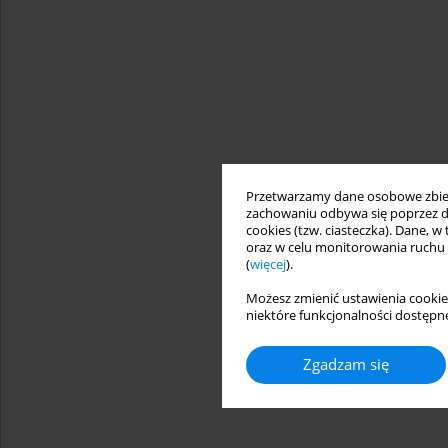
Przetwarzamy dane osobowe zbiera
zachowaniu odbywa się poprzez d
cookies (tzw. ciasteczka). Dane, w
oraz w celu monitorowania ruchu
(
więcej
).
Możesz zmienić ustawienia cookie
niektóre funkcjonalności dostępne
Zgadzam się