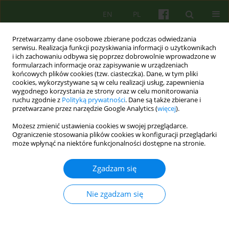
EN
PL
Przetwarzamy dane osobowe zbierane podczas odwiedzania
serwisu. Realizacja funkcji pozyskiwania informacji o użytkownikach
i ich zachowaniu odbywa się poprzez dobrowolnie wprowadzone w
formularzach informacje oraz zapisywanie w urządzeniach
końcowych plików cookies (tzw. ciasteczka). Dane, w tym pliki
cookies, wykorzystywane są w celu realizacji usług, zapewnienia
wygodnego korzystania ze strony oraz w celu monitorowania
ruchu zgodnie z
Polityką prywatności
. Dane są także zbierane i
przetwarzane przez narzędzie Google Analytics (
więcej
).
Autor
Barbara Jozefik
Możesz zmienić ustawienia cookies w swojej przeglądarce.
Ograniczenie stosowania plików cookies w konfiguracji przeglądarki
EDITORIAL MATERIAL
może wpłynąć na niektóre funkcjonalności dostępne na stronie.
„Wątki rodzinne były dla mnie zawsze
najciekawsze”. Rozmowa z dr hab. n. hum.
Zgadzam się
Barbarą Józefik, prof. UJ
Nie zgadzam się
Wanda Szaszkiewicz
,
Barbara Jozefik
Psychoter 2015;174(3):5-14
Statystyki