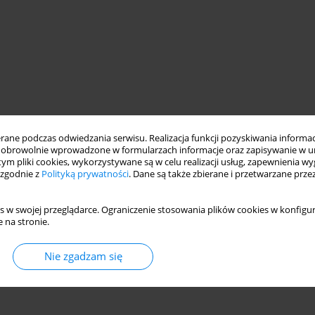
ne podczas odwiedzania serwisu. Realizacja funkcji pozyskiwania informacj
obrowolnie wprowadzone w formularzach informacje oraz zapisywanie w u
 tym pliki cookies, wykorzystywane są w celu realizacji usług, zapewnienia 
 zgodnie z
Polityką prywatności
. Dane są także zbierane i przetwarzane prze
s w swojej przeglądarce. Ograniczenie stosowania plików cookies w konfigur
 na stronie.
Nie zgadzam się