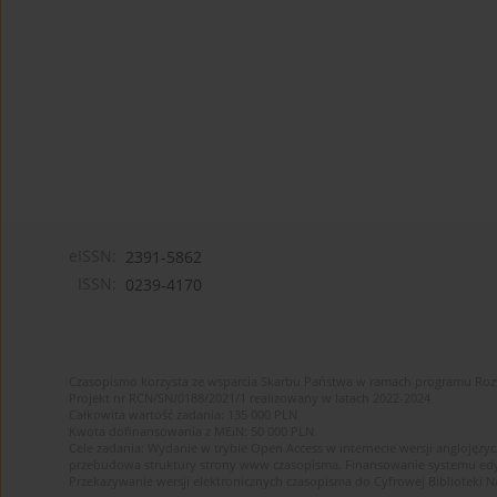
eISSN:
2391-5862
ISSN:
0239-4170
Czasopismo korzysta ze wsparcia Skarbu Państwa w ramach programu Ro
Projekt nr RCN/SN/0188/2021/1 realizowany w latach 2022-2024
Całkowita wartość zadania: 135 000 PLN
Kwota dofinansowania z MEiN: 50 000 PLN
Cele zadania: Wydanie w trybie Open Access w internecie wersji anglojęzyc
przebudowa struktury strony www czasopisma. Finansowanie systemu edytor
Przekazywanie wersji elektronicznych czasopisma do Cyfrowej Bibliotek