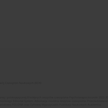
zwój Czasopism Naukowych (RCN)
znej i polskojęzycznej 8 kolejnych zeszytów czasopisma Psychoterapia (roczniki 2022-2
skiego Editorial System. Adiustacja i korekta zeszytów czasopisma. Przeciwdziałanie
i Narodowej POLONA oraz Cyfrowej Wypożyczalni Publikacji Naukowych Academica.