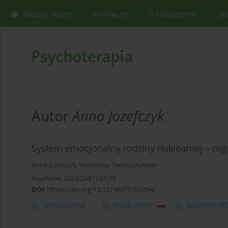
Bieżący numer
Archiwum
O czasopiśmie
Dl
Autor
Anna Jozefczyk
System emocjonalny rodziny nuklearnej – reg
Anna Jozefczyk
,
Waldemar Świętochowski
Psychoter 2023;204(1):27-39
DOI
:
https://doi.org/10.12740/PT/163064
Streszczenie
Polski
(PDF)
Angielski
(P