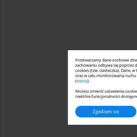
Przetwarzamy dane osobowe zbiera
zachowaniu odbywa się poprzez d
cookies (tzw. ciasteczka). Dane, w
oraz w celu monitorowania ruchu
(
więcej
).
Możesz zmienić ustawienia cookie
niektóre funkcjonalności dostępne
Zgadzam się