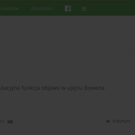
a Autorów
Aktualności
ulacyjna funkcja objawu w ujęciu Bowena
DF)
Statystyki