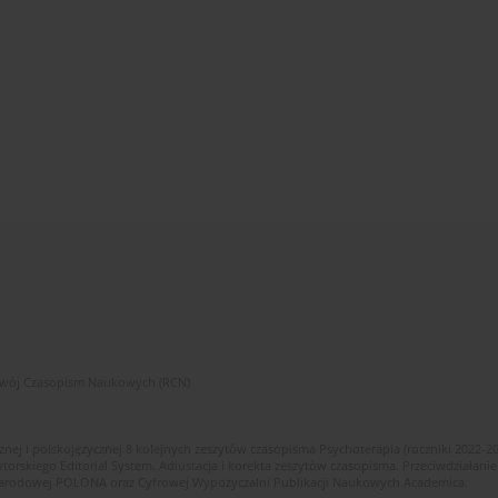
zwój Czasopism Naukowych (RCN)
znej i polskojęzycznej 8 kolejnych zeszytów czasopisma Psychoterapia (roczniki 2022-2
skiego Editorial System. Adiustacja i korekta zeszytów czasopisma. Przeciwdziałanie
i Narodowej POLONA oraz Cyfrowej Wypożyczalni Publikacji Naukowych Academica.