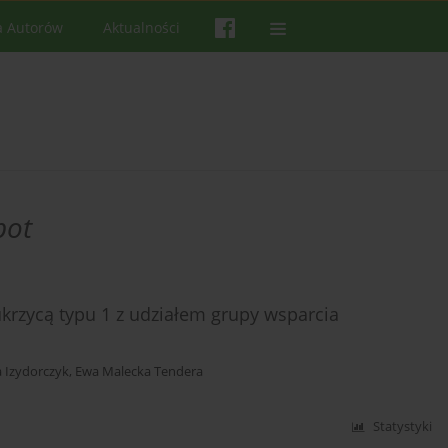
a Autorów
Aktualności
bot
rzycą typu 1 z udziałem grupy wsparcia
 Izydorczyk
,
Ewa Malecka Tendera
Statystyki