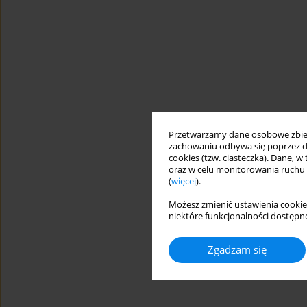
Przetwarzamy dane osobowe zbiera
zachowaniu odbywa się poprzez d
cookies (tzw. ciasteczka). Dane, w
oraz w celu monitorowania ruchu
(
więcej
).
Możesz zmienić ustawienia cookie
niektóre funkcjonalności dostępne
Zgadzam się