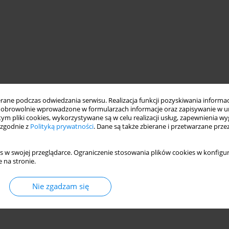
ne podczas odwiedzania serwisu. Realizacja funkcji pozyskiwania informacj
obrowolnie wprowadzone w formularzach informacje oraz zapisywanie w u
 tym pliki cookies, wykorzystywane są w celu realizacji usług, zapewnienia 
 zgodnie z
Polityką prywatności
. Dane są także zbierane i przetwarzane prze
s w swojej przeglądarce. Ograniczenie stosowania plików cookies w konfigur
 na stronie.
Nie zgadzam się