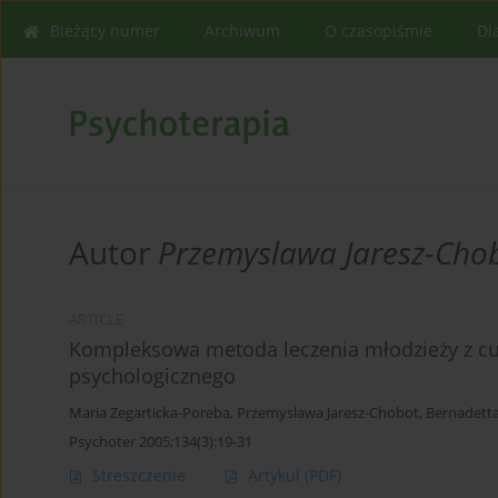
Bieżący numer
Archiwum
O czasopiśmie
Dl
Autor
Przemyslawa Jaresz-Cho
ARTICLE
Kompleksowa metoda leczenia młodzieży z cuk
psychologicznego
Maria Zegarticka-Poreba
,
Przemyslawa Jaresz-Chobot
,
Bernadetta
Psychoter 2005;134(3):19-31
Streszczenie
Artykuł
(PDF)