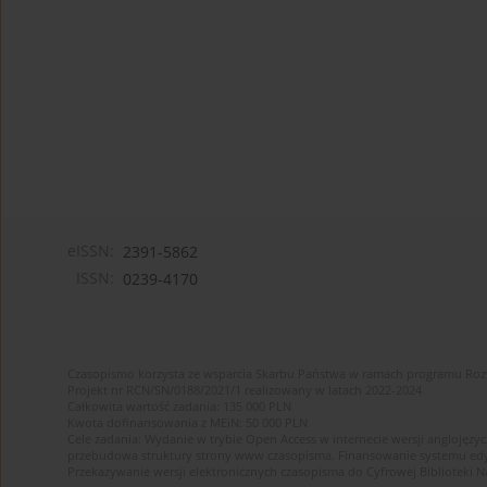
eISSN:
2391-5862
ISSN:
0239-4170
Czasopismo korzysta ze wsparcia Skarbu Państwa w ramach programu Ro
Projekt nr RCN/SN/0188/2021/1 realizowany w latach 2022-2024
Całkowita wartość zadania: 135 000 PLN
Kwota dofinansowania z MEiN: 50 000 PLN
Cele zadania: Wydanie w trybie Open Access w internecie wersji anglojęzyc
przebudowa struktury strony www czasopisma. Finansowanie systemu edytor
Przekazywanie wersji elektronicznych czasopisma do Cyfrowej Bibliotek