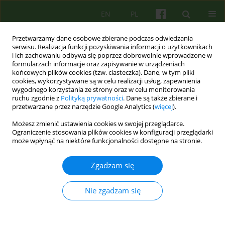
EN
PL
Przetwarzamy dane osobowe zbierane podczas odwiedzania
serwisu. Realizacja funkcji pozyskiwania informacji o użytkownikach
i ich zachowaniu odbywa się poprzez dobrowolnie wprowadzone w
formularzach informacje oraz zapisywanie w urządzeniach
końcowych plików cookies (tzw. ciasteczka). Dane, w tym pliki
cookies, wykorzystywane są w celu realizacji usług, zapewnienia
wygodnego korzystania ze strony oraz w celu monitorowania
ruchu zgodnie z
Polityką prywatności
. Dane są także zbierane i
przetwarzane przez narzędzie Google Analytics (
więcej
).
Autor
Piotr Jankowski
Możesz zmienić ustawienia cookies w swojej przeglądarce.
Ograniczenie stosowania plików cookies w konfiguracji przeglądarki
może wpłynąć na niektóre funkcjonalności dostępne na stronie.
ARTICLE
Obraz psychologicznego funkcjonowania osób
Zgadzam się
uzależnionych od tytoniu — badania własne
57–66
Nie zgadzam się
Barbara Betkowska-Korpala
,
Katarzyna Olszewska
,
Jozef Krzysztof
Gierowski
,
Jolanta Ryniak
,
Barbara Zawadzka
,
Piotr Jankowski
,
Kalina
Kawecka-Jaszcz