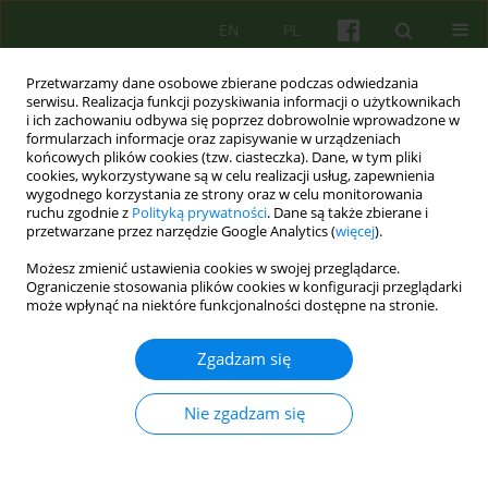
EN
PL
Przetwarzamy dane osobowe zbierane podczas odwiedzania
serwisu. Realizacja funkcji pozyskiwania informacji o użytkownikach
i ich zachowaniu odbywa się poprzez dobrowolnie wprowadzone w
formularzach informacje oraz zapisywanie w urządzeniach
końcowych plików cookies (tzw. ciasteczka). Dane, w tym pliki
cookies, wykorzystywane są w celu realizacji usług, zapewnienia
wygodnego korzystania ze strony oraz w celu monitorowania
ruchu zgodnie z
Polityką prywatności
. Dane są także zbierane i
przetwarzane przez narzędzie Google Analytics (
więcej
).
Autor
Ojciec Hinc
Możesz zmienić ustawienia cookies w swojej przeglądarce.
Ograniczenie stosowania plików cookies w konfiguracji przeglądarki
może wpłynąć na niektóre funkcjonalności dostępne na stronie.
ARTICLE
Kilka słów o pedofilii 45
Zgadzam się
Ojciec Mateusz Roman Hinc
Psychoter 2005;133(2):45-56
Nie zgadzam się
Statystyki
Streszczenie
Artykuł
(PDF)