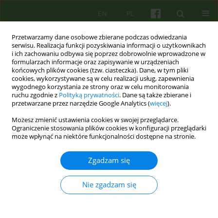
EN
PL
Przetwarzamy dane osobowe zbierane podczas odwiedzania
serwisu. Realizacja funkcji pozyskiwania informacji o użytkownikach
i ich zachowaniu odbywa się poprzez dobrowolnie wprowadzone w
formularzach informacje oraz zapisywanie w urządzeniach
końcowych plików cookies (tzw. ciasteczka). Dane, w tym pliki
cookies, wykorzystywane są w celu realizacji usług, zapewnienia
wygodnego korzystania ze strony oraz w celu monitorowania
ruchu zgodnie z
Polityką prywatności
. Dane są także zbierane i
przetwarzane przez narzędzie Google Analytics (
więcej
).
Autor
Patryk Hajdo
Możesz zmienić ustawienia cookies w swojej przeglądarce.
Ograniczenie stosowania plików cookies w konfiguracji przeglądarki
może wpłynąć na niektóre funkcjonalności dostępne na stronie.
ARTICLE
Poziom złości i mechanizmy obronne a nasilenie
Zgadzam się
symptomów PTSD na przykładzie ofiar przemocy
domowej 79-86
Nie zgadzam się
Patryk Hajdo
Psychoter 2007;143(4):79-86
Statystyki