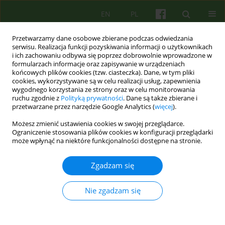
EN
PL
Przetwarzamy dane osobowe zbierane podczas odwiedzania
serwisu. Realizacja funkcji pozyskiwania informacji o użytkownikach
i ich zachowaniu odbywa się poprzez dobrowolnie wprowadzone w
formularzach informacje oraz zapisywanie w urządzeniach
końcowych plików cookies (tzw. ciasteczka). Dane, w tym pliki
cookies, wykorzystywane są w celu realizacji usług, zapewnienia
wygodnego korzystania ze strony oraz w celu monitorowania
ruchu zgodnie z
Polityką prywatności
. Dane są także zbierane i
przetwarzane przez narzędzie Google Analytics (
więcej
).
Autor
Beata Granops
Możesz zmienić ustawienia cookies w swojej przeglądarce.
Ograniczenie stosowania plików cookies w konfiguracji przeglądarki
może wpłynąć na niektóre funkcjonalności dostępne na stronie.
„Mama i M” - analiza przypadku diady, w której
wystąpiło doświadczenie traumy.
Zgadzam się
Beata Granops
Psychoter 2021;198(3):17-31
Nie zgadzam się
DOI
:
https://doi.org/10.12740/PT/143480
Statystyki