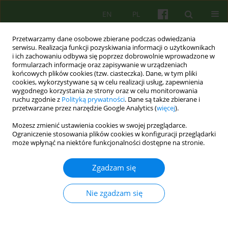
EN
PL
Przetwarzamy dane osobowe zbierane podczas odwiedzania
serwisu. Realizacja funkcji pozyskiwania informacji o użytkownikach
i ich zachowaniu odbywa się poprzez dobrowolnie wprowadzone w
formularzach informacje oraz zapisywanie w urządzeniach
końcowych plików cookies (tzw. ciasteczka). Dane, w tym pliki
cookies, wykorzystywane są w celu realizacji usług, zapewnienia
wygodnego korzystania ze strony oraz w celu monitorowania
ruchu zgodnie z
Polityką prywatności
. Dane są także zbierane i
przetwarzane przez narzędzie Google Analytics (
więcej
).
Autor
Mirosław Giza
Możesz zmienić ustawienia cookies w swojej przeglądarce.
Ograniczenie stosowania plików cookies w konfiguracji przeglądarki
może wpłynąć na niektóre funkcjonalności dostępne na stronie.
ARTICLE
Kompetencje potrzebne do prowadzenia terapii
Zgadzam się
psychoanalitycznych i psychodynamicznych w
Polsce
Nie zgadzam się
Lech Kalita
,
Agnieszka Bittner-Jakubowska
,
Edward Buzun
,
Piotr
Dworczyk
,
Mirosław Giza
,
Alina Henzel-Korzeniowska
,
Janusz
Kitrasiewicz
,
Anna Mędrzejewska
,
Małgorzata Szmalec
,
Marzena