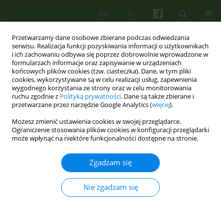
EN
PL
Przetwarzamy dane osobowe zbierane podczas odwiedzania
serwisu. Realizacja funkcji pozyskiwania informacji o użytkownikach
i ich zachowaniu odbywa się poprzez dobrowolnie wprowadzone w
formularzach informacje oraz zapisywanie w urządzeniach
końcowych plików cookies (tzw. ciasteczka). Dane, w tym pliki
cookies, wykorzystywane są w celu realizacji usług, zapewnienia
wygodnego korzystania ze strony oraz w celu monitorowania
ruchu zgodnie z
Polityką prywatności
. Dane są także zbierane i
przetwarzane przez narzędzie Google Analytics (
więcej
).
Autor
Katarzyna Gdowska
Możesz zmienić ustawienia cookies w swojej przeglądarce.
Ograniczenie stosowania plików cookies w konfiguracji przeglądarki
Od terapii rodziny z pacjentem psychotycznym
może wpłynąć na niektóre funkcjonalności dostępne na stronie.
do terapii par. 30 lat praktyki Zakładu Terapii
Rodzin i Psychosomatyki.
Zgadzam się
Mariusz Furgał
,
Katarzyna Gdowska
,
Milena Kansy
,
Izabela Janeczek-
Siejka
,
Karolina Dejko-Wańczyk
,
Krzysztof Bańczyk
,
Paulina Cofór-
Nie zgadzam się
Pinkowska
,
Bogdan de Barbaro
Psychoter 2025;215(4):79-91
DOI
:
https://doi.org/10.12740/PT/215314