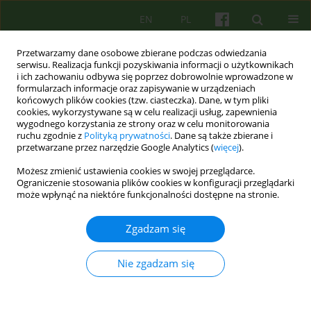
EN
PL
Przetwarzamy dane osobowe zbierane podczas odwiedzania
serwisu. Realizacja funkcji pozyskiwania informacji o użytkownikach
i ich zachowaniu odbywa się poprzez dobrowolnie wprowadzone w
formularzach informacje oraz zapisywanie w urządzeniach
końcowych plików cookies (tzw. ciasteczka). Dane, w tym pliki
cookies, wykorzystywane są w celu realizacji usług, zapewnienia
wygodnego korzystania ze strony oraz w celu monitorowania
ruchu zgodnie z
Polityką prywatności
. Dane są także zbierane i
przetwarzane przez narzędzie Google Analytics (
więcej
).
Autor
Marek Gajowy
Możesz zmienić ustawienia cookies w swojej przeglądarce.
Ograniczenie stosowania plików cookies w konfiguracji przeglądarki
może wpłynąć na niektóre funkcjonalności dostępne na stronie.
ARTICLE
Przedwczesne przerywanie psychoterapii
Zgadzam się
grupowej — specyfika zjawiska i sugestie jego
ograniczania 33-48
Nie zgadzam się
Marek Gajowy
,
Daniel Mikulowicz
,
Pawel Sala
,
Witold Simon
Psychoter 2010;153(2):33-48
Statystyki