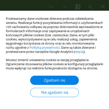
EN
PL
Przetwarzamy dane osobowe zbierane podczas odwiedzania
serwisu. Realizacja funkcji pozyskiwania informacji o użytkownikach
i ich zachowaniu odbywa się poprzez dobrowolnie wprowadzone w
formularzach informacje oraz zapisywanie w urządzeniach
końcowych plików cookies (tzw. ciasteczka). Dane, w tym pliki
cookies, wykorzystywane są w celu realizacji usług, zapewnienia
wygodnego korzystania ze strony oraz w celu monitorowania
ruchu zgodnie z
Polityką prywatności
. Dane są także zbierane i
przetwarzane przez narzędzie Google Analytics (
więcej
).
Autor
Jacek Filek
Możesz zmienić ustawienia cookies w swojej przeglądarce.
Ograniczenie stosowania plików cookies w konfiguracji przeglądarki
może wpłynąć na niektóre funkcjonalności dostępne na stronie.
ARTICLE
Dopytywanie się o przemoc 5-14
Zgadzam się
Jacek Filek
Psychoter 2010;153(2):5-14
Nie zgadzam się
Statystyki
Streszczenie
Artykuł
(PDF)