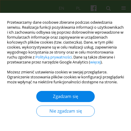
EN
PL
Przetwarzamy dane osobowe zbierane podczas odwiedzania
serwisu. Realizacja funkcji pozyskiwania informacji o użytkownikach
i ich zachowaniu odbywa się poprzez dobrowolnie wprowadzone w
formularzach informacje oraz zapisywanie w urządzeniach
końcowych plików cookies (tzw. ciasteczka). Dane, w tym pliki
cookies, wykorzystywane są w celu realizacji usług, zapewnienia
wygodnego korzystania ze strony oraz w celu monitorowania
ruchu zgodnie z
Polityką prywatności
. Dane są także zbierane i
przetwarzane przez narzędzie Google Analytics (
więcej
).
Autor
Hanna Dziatkowiak
Możesz zmienić ustawienia cookies w swojej przeglądarce.
Ograniczenie stosowania plików cookies w konfiguracji przeglądarki
może wpłynąć na niektóre funkcjonalności dostępne na stronie.
ARTICLE
Stan odżywienia dzieci w młodszym wieku
Zgadzam się
szkolnym a proces separacji od osób
znaczących 77
Nie zgadzam się
Artur Janus
,
Dominika Janus
,
Jerzy Starzyk
,
Hanna Dziatkowiak
Psychoter 2005;133(2):77-83
Statystyki