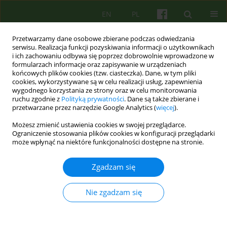
EN
PL
Przetwarzamy dane osobowe zbierane podczas odwiedzania
serwisu. Realizacja funkcji pozyskiwania informacji o użytkownikach
i ich zachowaniu odbywa się poprzez dobrowolnie wprowadzone w
formularzach informacje oraz zapisywanie w urządzeniach
końcowych plików cookies (tzw. ciasteczka). Dane, w tym pliki
cookies, wykorzystywane są w celu realizacji usług, zapewnienia
wygodnego korzystania ze strony oraz w celu monitorowania
ruchu zgodnie z
Polityką prywatności
. Dane są także zbierane i
przetwarzane przez narzędzie Google Analytics (
więcej
).
Autor
Piotr Dworczyk
Możesz zmienić ustawienia cookies w swojej przeglądarce.
Ograniczenie stosowania plików cookies w konfiguracji przeglądarki
może wpłynąć na niektóre funkcjonalności dostępne na stronie.
ARTICLE
Kompetencje potrzebne do prowadzenia terapii
Zgadzam się
psychoanalitycznych i psychodynamicznych w
Polsce
Nie zgadzam się
Lech Kalita
,
Agnieszka Bittner-Jakubowska
,
Edward Buzun
,
Piotr
Dworczyk
,
Mirosław Giza
,
Alina Henzel-Korzeniowska
,
Janusz
Kitrasiewicz
,
Anna Mędrzejewska
,
Małgorzata Szmalec
,
Marzena