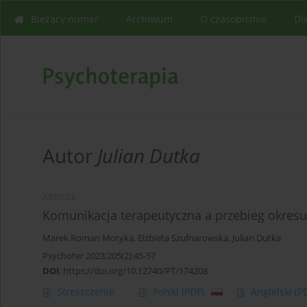
Bieżący numer
Archiwum
O czasopiśmie
Dl
Autor
Julian Dutka
ARTICLE
Komunikacja terapeutyczna a przebieg okres
Marek Roman Motyka
,
Elżbieta Szufnarowska
,
Julian Dutka
Psychoter 2023;205(2):45-57
DOI
:
https://doi.org/10.12740/PT/174208
Streszczenie
Polski
(PDF)
Angielski
(P