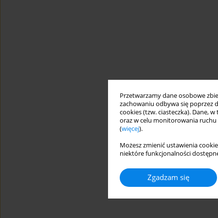
Przetwarzamy dane osobowe zbiera
zachowaniu odbywa się poprzez d
cookies (tzw. ciasteczka). Dane, w
oraz w celu monitorowania ruchu
(
więcej
).
Możesz zmienić ustawienia cookie
niektóre funkcjonalności dostępne
Zgadzam się