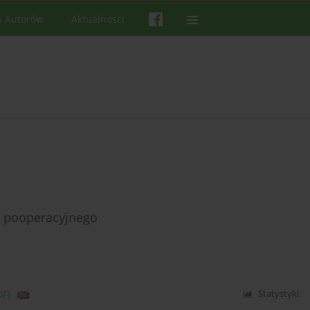
a Autorów
Aktualności
u pooperacyjnego
DF)
Statystyki