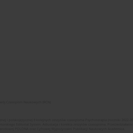
zwój Czasopism Naukowych (RCN)
znej i polskojęzycznej 8 kolejnych zeszytów czasopisma Psychoterapia (roczniki 2022-2
skiego Editorial System. Adiustacja i korekta zeszytów czasopisma. Przeciwdziałanie
i Narodowej POLONA oraz Cyfrowej Wypożyczalni Publikacji Naukowych Academica.