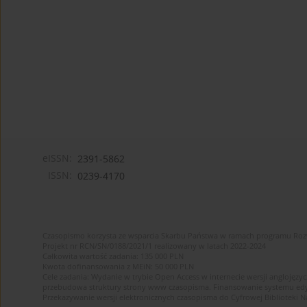
eISSN:
2391-5862
ISSN:
0239-4170
Czasopismo korzysta ze wsparcia Skarbu Państwa w ramach programu Ro
Projekt nr RCN/SN/0188/2021/1 realizowany w latach 2022-2024
Całkowita wartość zadania: 135 000 PLN
Kwota dofinansowania z MEiN: 50 000 PLN
Cele zadania: Wydanie w trybie Open Access w internecie wersji anglojęzyc
przebudowa struktury strony www czasopisma. Finansowanie systemu edytor
Przekazywanie wersji elektronicznych czasopisma do Cyfrowej Bibliotek