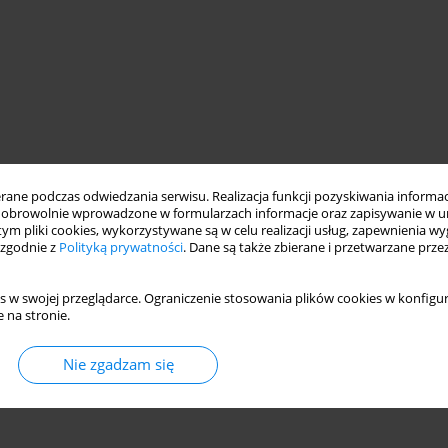
ne podczas odwiedzania serwisu. Realizacja funkcji pozyskiwania informacj
obrowolnie wprowadzone w formularzach informacje oraz zapisywanie w u
 tym pliki cookies, wykorzystywane są w celu realizacji usług, zapewnienia 
 zgodnie z
Polityką prywatności
. Dane są także zbierane i przetwarzane prze
s w swojej przeglądarce. Ograniczenie stosowania plików cookies w konfigur
 na stronie.
Nie zgadzam się