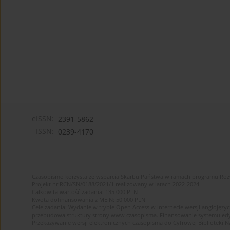
eISSN:
2391-5862
ISSN:
0239-4170
Czasopismo korzysta ze wsparcia Skarbu Państwa w ramach programu Ro
Projekt nr RCN/SN/0188/2021/1 realizowany w latach 2022-2024
Całkowita wartość zadania: 135 000 PLN
Kwota dofinansowania z MEiN: 50 000 PLN
Cele zadania: Wydanie w trybie Open Access w internecie wersji anglojęzyc
przebudowa struktury strony www czasopisma. Finansowanie systemu edytor
Przekazywanie wersji elektronicznych czasopisma do Cyfrowej Bibliotek