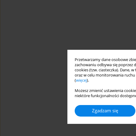
Przetwarzamy dane osobowe zbiera
zachowaniu odbywa się poprzez d
cookies (tzw. ciasteczka). Dane, w
oraz w celu monitorowania ruchu
(
więcej
).
Możesz zmienić ustawienia cookie
niektóre funkcjonalności dostępne
Zgadzam się