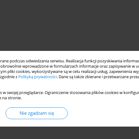
ne podczas odwiedzania serwisu. Realizacja funkcji pozyskiwania informacj
obrowolnie wprowadzone w formularzach informacje oraz zapisywanie w u
 tym pliki cookies, wykorzystywane są w celu realizacji usług, zapewnienia 
 zgodnie z
Polityką prywatności
. Dane są także zbierane i przetwarzane prze
s w swojej przeglądarce. Ograniczenie stosowania plików cookies w konfigur
 na stronie.
Nie zgadzam się