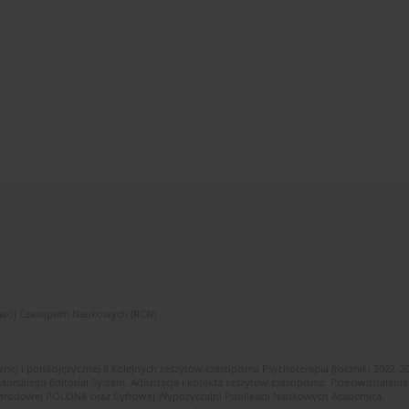
zwój Czasopism Naukowych (RCN)
znej i polskojęzycznej 8 kolejnych zeszytów czasopisma Psychoterapia (roczniki 2022-2
skiego Editorial System. Adiustacja i korekta zeszytów czasopisma. Przeciwdziałanie
i Narodowej POLONA oraz Cyfrowej Wypożyczalni Publikacji Naukowych Academica.