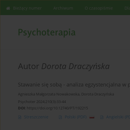
Bieżący numer
Archiwum
O czasopiśmie
Dl
Autor
Dorota Draczyńska
Stawanie się sobą - analiza egzystencjalna w 
Agnieszka Małgorzata Nowakowska
,
Dorota Draczyńska
Psychoter 2024;210(3):33-44
DOI
:
https://doi.org/10.12740/PT/192215
Streszczenie
Polski
(PDF)
Angielski
(P