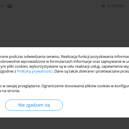
DF)
Statystyki
ne podczas odwiedzania serwisu. Realizacja funkcji pozyskiwania informacj
obrowolnie wprowadzone w formularzach informacje oraz zapisywanie w u
 tym pliki cookies, wykorzystywane są w celu realizacji usług, zapewnienia 
 zgodnie z
Polityką prywatności
. Dane są także zbierane i przetwarzane prze
s w swojej przeglądarce. Ograniczenie stosowania plików cookies w konfigur
 na stronie.
Nie zgadzam się