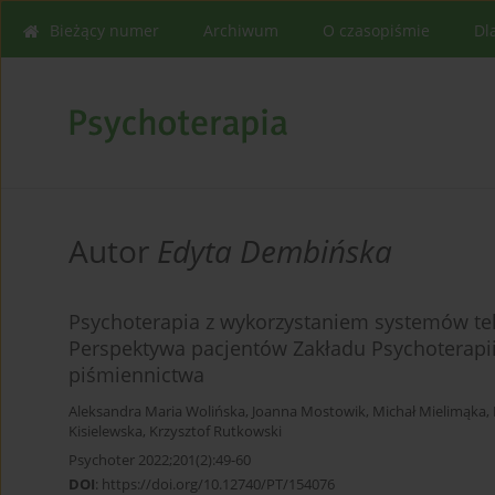
Bieżący numer
Archiwum
O czasopiśmie
Dl
Autor
Edyta Dembińska
Psychoterapia z wykorzystaniem systemów tele
Perspektywa pacjentów Zakładu Psychoterapi
piśmiennictwa
Aleksandra Maria Wolińska
,
Joanna Mostowik
,
Michał Mielimąka
,
Kisielewska
,
Krzysztof Rutkowski
Psychoter 2022;201(2):49-60
DOI
:
https://doi.org/10.12740/PT/154076