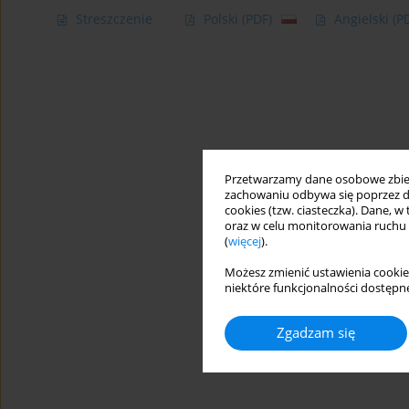
Streszczenie
Polski
(PDF)
Angielski
(P
Przetwarzamy dane osobowe zbiera
zachowaniu odbywa się poprzez d
cookies (tzw. ciasteczka). Dane, w
oraz w celu monitorowania ruchu
(
więcej
).
Możesz zmienić ustawienia cookie
niektóre funkcjonalności dostępne
Zgadzam się