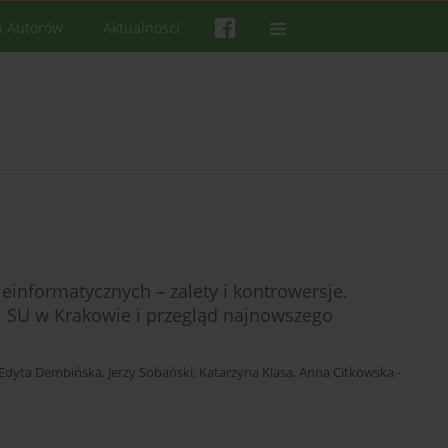
a Autorów
Aktualności
informatycznych – zalety i kontrowersje.
i SU w Krakowie i przegląd najnowszego
Edyta Dembińska
,
Jerzy Sobański
,
Katarzyna Klasa
,
Anna Citkowska -