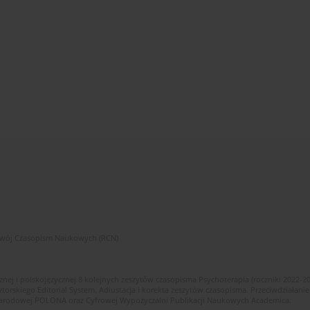
zwój Czasopism Naukowych (RCN)
znej i polskojęzycznej 8 kolejnych zeszytów czasopisma Psychoterapia (roczniki 2022-2
skiego Editorial System. Adiustacja i korekta zeszytów czasopisma. Przeciwdziałanie
i Narodowej POLONA oraz Cyfrowej Wypożyczalni Publikacji Naukowych Academica.