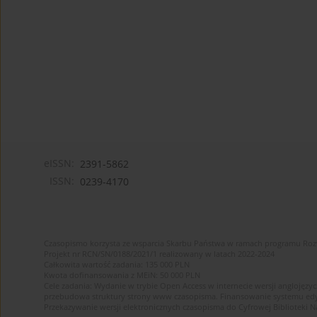
eISSN:
2391-5862
ISSN:
0239-4170
Czasopismo korzysta ze wsparcia Skarbu Państwa w ramach programu Ro
Projekt nr RCN/SN/0188/2021/1 realizowany w latach 2022-2024
Całkowita wartość zadania: 135 000 PLN
Kwota dofinansowania z MEiN: 50 000 PLN
Cele zadania: Wydanie w trybie Open Access w internecie wersji anglojęzyc
przebudowa struktury strony www czasopisma. Finansowanie systemu edytor
Przekazywanie wersji elektronicznych czasopisma do Cyfrowej Bibliotek