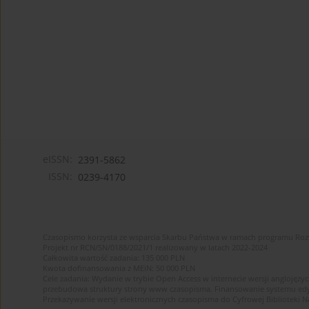
eISSN:
2391-5862
ISSN:
0239-4170
Czasopismo korzysta ze wsparcia Skarbu Państwa w ramach programu Ro
Projekt nr RCN/SN/0188/2021/1 realizowany w latach 2022-2024
Całkowita wartość zadania: 135 000 PLN
Kwota dofinansowania z MEiN: 50 000 PLN
Cele zadania: Wydanie w trybie Open Access w internecie wersji anglojęzyc
przebudowa struktury strony www czasopisma. Finansowanie systemu edytor
Przekazywanie wersji elektronicznych czasopisma do Cyfrowej Bibliotek