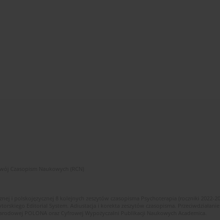
zwój Czasopism Naukowych (RCN)
znej i polskojęzycznej 8 kolejnych zeszytów czasopisma Psychoterapia (roczniki 2022-2
skiego Editorial System. Adiustacja i korekta zeszytów czasopisma. Przeciwdziałanie
i Narodowej POLONA oraz Cyfrowej Wypożyczalni Publikacji Naukowych Academica.