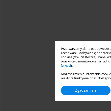
Przetwarzamy dane osobowe zbiera
zachowaniu odbywa się poprzez d
cookies (tzw. ciasteczka). Dane, w
oraz w celu monitorowania ruchu
(
więcej
).
Możesz zmienić ustawienia cookie
niektóre funkcjonalności dostępne
Zgadzam się