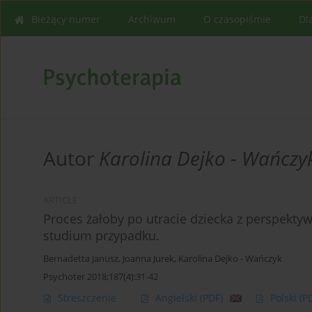
Bieżący numer
Archiwum
O czasopiśmie
Dl
Autor
Karolina Dejko - Wańczy
ARTICLE
Proces żałoby po utracie dziecka z perspekty
studium przypadku.
Bernadetta Janusz
,
Joanna Jurek
,
Karolina Dejko - Wańczyk
Psychoter 2018;187(4):31-42
Streszczenie
Angielski
(PDF)
Polski
(P