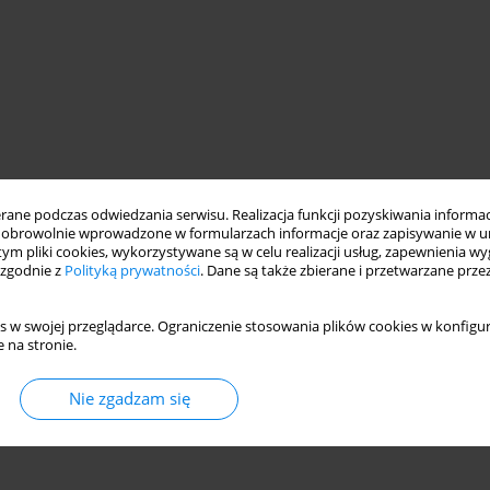
ne podczas odwiedzania serwisu. Realizacja funkcji pozyskiwania informacj
obrowolnie wprowadzone w formularzach informacje oraz zapisywanie w u
 tym pliki cookies, wykorzystywane są w celu realizacji usług, zapewnienia 
 zgodnie z
Polityką prywatności
. Dane są także zbierane i przetwarzane prze
s w swojej przeglądarce. Ograniczenie stosowania plików cookies w konfigur
 na stronie.
Nie zgadzam się