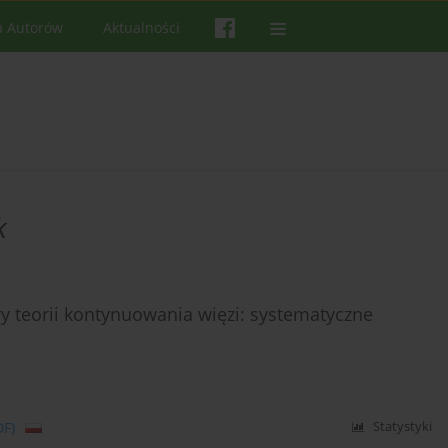
a Autorów
Aktualności
k
wy teorii kontynuowania więzi: systematyczne
DF)
Statystyki